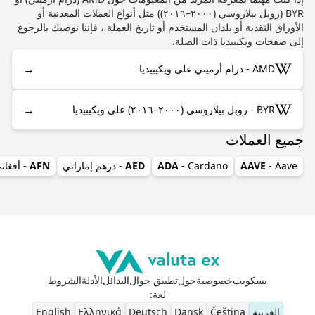
BYR (روبل بيلاروسي (٢٠٠٠–٢٠١٦)) مثل أنواع العملات المعدنية أو
الأوراق النقدية أو بلدان المستخدم أو تاريخ العملة ، فإننا نوصيك بالرجوع
إلى صفحات ويكيبيديا ذات الصلة.
→
AMD - درام أرميني على ويكيبيديا
→
BYR - روبل بيلاروسي (٢٠٠٠–٢٠١٦) على ويكيبيديا
جميع العملات
- Aave
AAVE
- Cardano
ADA
AED
- درهم إماراتي
AFN
- أفغان
بسكويت
خصوصية
حول
تطبيق جوال
البدائل
الأدلة
الشروط
لغة
:
العربية
Čeština
Dansk
Deutsch
Ελληνικά
English