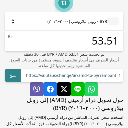
BYR - روبل بيلاروسي (٢٠٠٠–٢٠١٦)
Br
تم تحديث سعر
53.51
AMD
/
BYR
قبل
30
دقيقة
أسعار الصرف هي أسعار منتصف السوق مستمدة من بيانات السوق
المباشرة ويتم تحديثها كل ساعة.
https://valuta.exchange/ar/amd-to-byr?amount=1
نسخ
حول تحويل درام أرميني (AMD) إلى روبل
بيلاروسي (٢٠٠٠–٢٠١٦) (BYR)
استخدم سعر الصرف المباشر من درام أرميني (AMD) إلى روبل
بيلاروسي (٢٠٠٠–٢٠١٦) (BYR) لإجراء التحويلات فورًا. تُحدَّث الأسعار كل