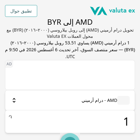
تطبيق جوال
AMD إلى BYR
تحويل درام أرميني (AMD) إلى روبل بيلاروسي (٢٠٠٠–٢٠١٦) (BYR) مع
محول العملات Valuta EX
1
درام أرميني
(
AMD
) يساوي
53.51
روبل بيلاروسي (٢٠٠٠–٢٠١٦)
(
BYR
) — سعر منتصف السوق، آخر تحديث
6 أغسطس 2026 في 9:50 م
.
UTC
AMD - درام أرميني
֏