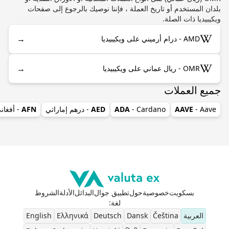
بلدان المستخدم أو تاريخ العملة ، فإننا نوصيك بالرجوع إلى صفحات
ويكيبيديا ذات الصلة.
→
AMD - درام أرميني على ويكيبيديا
→
OMR - ريال عماني على ويكيبيديا
جميع العملات
- Aave
AAVE
- Cardano
ADA
AED
- درهم إماراتي
AFN
- أفغان
بسكويت
خصوصية
حول
تطبيق جوال
البدائل
الأدلة
الشروط
لغة
:
العربية
Čeština
Dansk
Deutsch
Ελληνικά
English