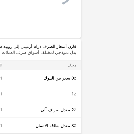
قارن أسعار الصرف درام أرميني إلى روبية س
بدل نموذجي لمختلف أسواق صرف العملات با
معدل
D
0٪ سعر بين البنوك
1 AMD
1 AMD
1٪
2٪ معدل صراف آلي
1 AMD
3٪ معدل بطاقة الائتمان
1 AMD