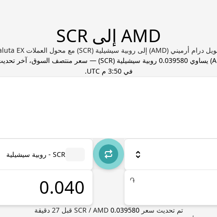
AMD إلى SCR
ام أرميني (AMD) إلى روبية سيشيلية (SCR) مع محول العملات Valuta EX
) يساوي
0.039580
روبية سيشيلية
(
SCR
) — سعر منتصف السوق، آخر تحدي
في 3:50 م UTC
.
SCR - روبية سيشيلية
֏
تم تحديث سعر
0.039580
AMD
/
SCR
قبل
27
دقيقة