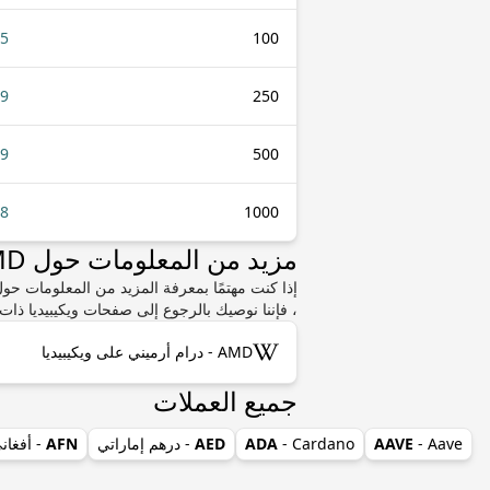
95
100
89
250
79
500
58
1000
مزيد من المعلومات حول AMD أو SCR
، فإننا نوصيك بالرجوع إلى صفحات ويكيبيديا ذات 
AMD - درام أرميني على ويكيبيديا
جميع العملات
- Aave
AAVE
- Cardano
ADA
AED
- درهم إماراتي
AFN
- أفغان