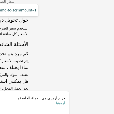
أسعار الصر
/amd-to-scr?amount=1
حول تحويل درام أرميني (AMD) 
الأسعار كل ساعة لتت
الأسئلة الشائع
كم مرة يتم تح
يتم تحديث الأسعار 
لماذا يختلف سعر AMD إلى SCR عن سعر ا
تضيف البنوك والمزو
هل يمكنني استخ
نعم. يعمل المحوّل
درام أرميني هي العملة الخاصة بـ
أرمينيا