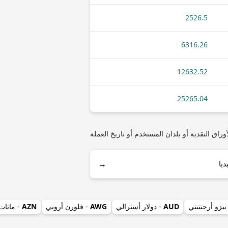
2526.5
6316.26
12632.52
25265.04
) مثل أنواع العملات المعدنية أو الأوراق النقدية أو بلدان المستخدم أو تاريخ العملة
→
بيزو أرجنتيني
AUD
- دولار أسترالي
AWG
- فلورن أروبي
AZN
- مانات