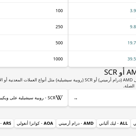
100
3.
250
9.
500
19.
1000
39.
إذا كنت مهتمًا بمعرفة المزيد من المعلومات حول AMD (درام أرميني) أو SCR (روبية سيشيلية
الصلة.
→
SCR - روبية سيشيلية على ويكيبيديا
ي
ALL
- ليك ألباني
AMD
- درام أرميني
AOA
- كوانزا أنغولي
ARS
- 