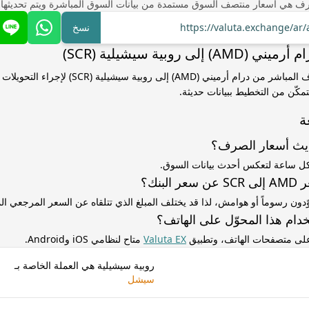
ف هي أسعار منتصف السوق مستمدة من بيانات السوق المباشرة ويتم تحديثها
https://valuta.exchange/ar
نسخ
إلى روبية سيشيلية (SCR)
استخدم سعر الصرف المباشر من درام أرميني (AMD) إلى روبية سيشيلي
مكّن من التخطيط ببيانات حديثة.
ة
ديث أسعار الصرف؟
كل ساعة لتعكس أحدث بيانات السوق.
لبنك؟
ّدون رسوماً أو هوامش، لذا قد يختلف المبلغ الذي تتلقاه عن السعر المرجعي 
دام هذا المحوّل على الهاتف؟
 على متصفحات الهاتف، وتطبيق
Valuta EX
متاح لنظامي iOS وAndroid.
روبية سيشيلية هي العملة الخاصة بـ
سيشل