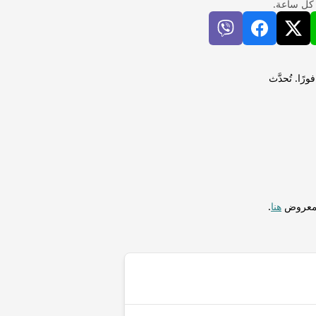
 كل ساعة.
ة (SCR) لإجراء التحويلات فورًا. تُحدَّث
المعروض
هنا
.