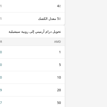
1 AMD
4٪
5٪ معدل الكشك
1 AMD
تحويل درام أرميني إلى روبية سيشيلية
CR
AMD
40
1
20
5
40
10
79
20
97
50