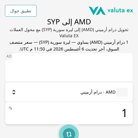
تطبيق جوال
AMD إلى SYP
تحويل درام أرميني (AMD) إلى ليرة سورية (SYP) مع محول العملات
Valuta EX
1
درام أرميني
(
AMD
) يساوي
—
ليرة سورية
(
SYP
) — سعر منتصف
السوق، آخر تحديث
6 أغسطس 2026 في 11:50 م UTC
.
AMD - درام أرميني
֏