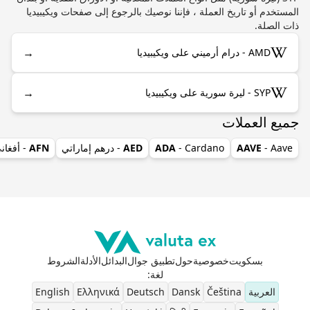
المستخدم أو تاريخ العملة ، فإننا نوصيك بالرجوع إلى صفحات ويكيبيديا
ذات الصلة.
→
AMD - درام أرميني على ويكيبيديا
→
SYP - ليرة سورية على ويكيبيديا
جميع العملات
- Aave
AAVE
- Cardano
ADA
AED
- درهم إماراتي
AFN
- أفغان
بسكويت
خصوصية
حول
تطبيق جوال
البدائل
الأدلة
الشروط
لغة
:
العربية
Čeština
Dansk
Deutsch
Ελληνικά
English