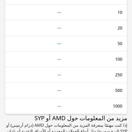
—
10
—
20
—
50
—
100
—
250
—
500
—
1000
مزيد من المعلومات حول AMD أو SYP
إذا كنت مهتمًا بمعرفة المزيد من المعلومات حول AMD (درام أرميني) أو
SYP (ليرة سورية) مثل أنواع العملات المعدنية أو الأوراق النقدية أو بلدان