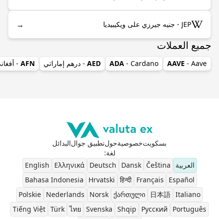
→
JEP - جنيه جيرزي على ويكيبيديا
جميع العملات
- Aave
AAVE
- Cardano
ADA
AED
- درهم إماراتي
AFN
- أفغان
بسكويت
خصوصية
حول
تطبيق جوال
البدائل
لغة
:
العربية
Čeština
Dansk
Deutsch
Ελληνικά
English
Bahasa Indonesia
Hrvatski
हिन्दी
Français
Español
Polskie
Nederlands
Norsk
ქართული
日本語
Italiano
Tiếng Việt
Türk
ไทย
Svenska
Shqip
Pусский
Português