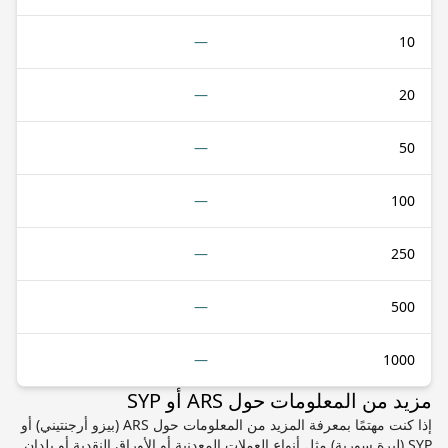
—
10
—
20
—
50
—
100
—
250
—
500
—
1000
مزيد من المعلومات حول ARS أو SYP
إذا كنت مهتمًا بمعرفة المزيد من المعلومات حول ARS (بيزو أرجنتيني) أو
SYP (ليرة سورية) مثل أنواع العملات المعدنية أو الأوراق النقدية أو بلدان