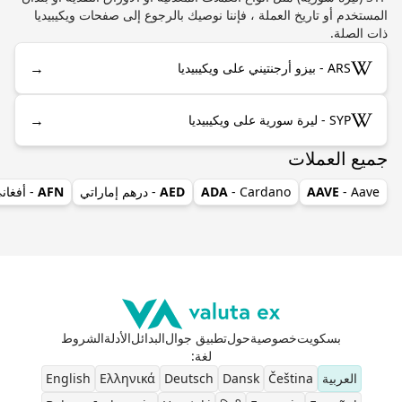
المستخدم أو تاريخ العملة ، فإننا نوصيك بالرجوع إلى صفحات ويكيبيديا
ذات الصلة.
→
ARS - بيزو أرجنتيني على ويكيبيديا
→
SYP - ليرة سورية على ويكيبيديا
جميع العملات
- Aave
AAVE
- Cardano
ADA
AED
- درهم إماراتي
AFN
- أفغان
بسكويت
خصوصية
حول
تطبيق جوال
البدائل
الأدلة
الشروط
لغة
:
العربية
Čeština
Dansk
Deutsch
Ελληνικά
English