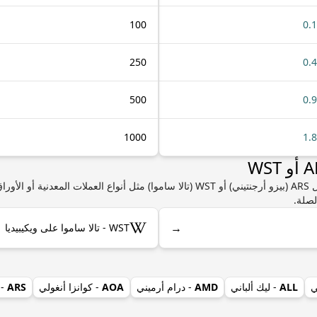
100
0.
250
0.
500
0.
1000
1.
إذا كنت مهتمًا بمعرفة المزيد من المعلومات حول ARS (بيزو أرجنتيني) أو WST (تالا ساموا) م
لصلة.
→
WST - تالا ساموا على ويكيبيديا
ي
ALL
- ليك ألباني
AMD
- درام أرميني
AOA
- كوانزا أنغولي
ARS
- 