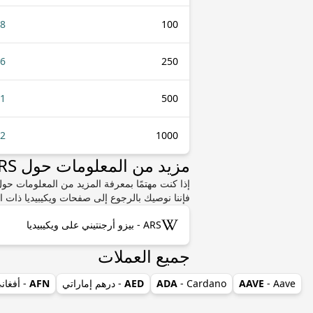
18
100
46
250
91
500
82
1000
مزيد من المعلومات حول ARS أو WST
فإننا نوصيك بالرجوع إلى صفحات ويكيبيديا ذات ا
ARS - بيزو أرجنتيني على ويكيبيديا
جميع العملات
- Aave
AAVE
- Cardano
ADA
AED
- درهم إماراتي
AFN
- أفغان