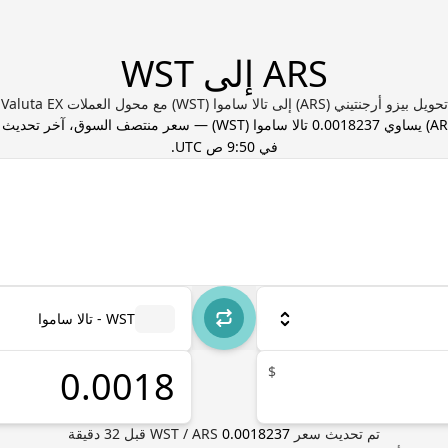
ARS إلى WST
تحويل بيزو أرجنتيني (ARS) إلى تالا ساموا (WST) مع محول العملات Valuta EX
AR
) يساوي
0.0018237
تالا ساموا
(
WST
) — سعر منتصف السوق، آخر تحديث
في 9:50 ص UTC
.
WST - تالا ساموا
$
تم تحديث سعر
0.0018237
ARS
/
WST
قبل
32
دقيقة