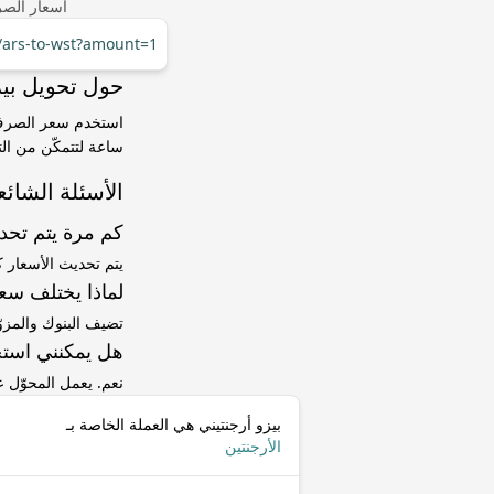
أسعار الصر
r/ars-to-wst?amount=1
حول تحويل بيزو أرجنتيني (RS
ساعة لتتمكّن من الت
الأسئلة الشائع
كم مرة يتم تح
يتم تحديث الأسعار 
لماذا يختلف سعر ARS إلى WST عن سعر ا
تضيف البنوك والمزو
هل يمكنني استخ
نعم. يعمل المحوّل
بيزو أرجنتيني هي العملة الخاصة بـ
الأرجنتين