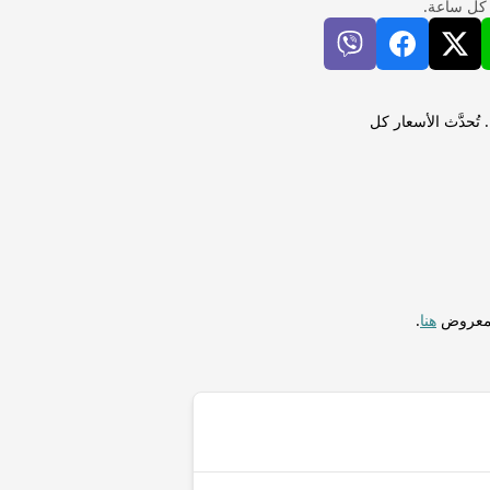
 كل ساعة.
وا (WST) لإجراء التحويلات فورًا. تُحدَّث الأسعار كل
المعروض
هنا
.