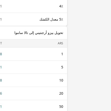
1 ARS
4٪
5٪ معدل الكشك
1 ARS
تحويل بيزو أرجنتيني إلى تالا ساموا
T
ARS
18
1
91
5
18
10
36
20
91
50