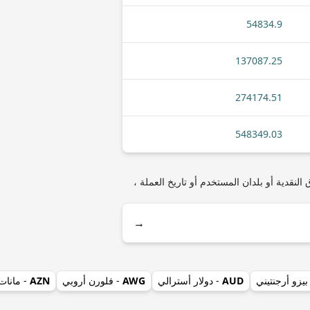
54834.9
137087.25
274174.51
548349.03
ثل أنواع العملات المعدنية أو الأوراق النقدية أو بلدان المستخدم أو تاريخ العملة ،
→
بيزو أرجنتيني
AUD
- دولار أسترالي
AWG
- فلورن أروبي
AZN
- مانات