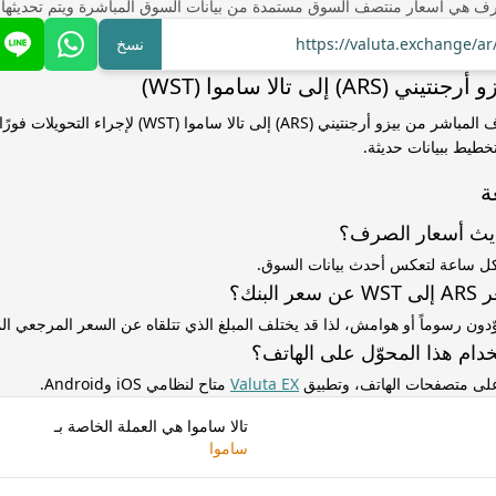
ف هي أسعار منتصف السوق مستمدة من بيانات السوق المباشرة ويتم تحديثها
https://valuta.exchange/a
نسخ
A) إلى تالا ساموا (WST)
استخدم سعر الصرف المباشر من بيزو أرجنتيني (ARS) إلى تالا سام
خطيط ببيانات حديثة.
ة
ديث أسعار الصرف؟
كل ساعة لتعكس أحدث بيانات السوق.
لبنك؟
ّدون رسوماً أو هوامش، لذا قد يختلف المبلغ الذي تتلقاه عن السعر المرجعي 
دام هذا المحوّل على الهاتف؟
 على متصفحات الهاتف، وتطبيق
Valuta EX
متاح لنظامي iOS وAndroid.
تالا ساموا هي العملة الخاصة بـ
ساموا