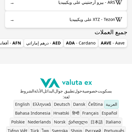
→
ARS - بيزو أرجنتيني على ويكيبيديا
→
XTZ - Tezon على ويكيبيديا
جميع العملات
- Aave
AAVE
- Cardano
ADA
AED
- درهم إماراتي
AFN
- أفغان
بسكويت
خصوصية
حول
تطبيق جوال
البدائل
الأدلة
الشروط
لغة
:
العربية
Čeština
Dansk
Deutsch
Ελληνικά
English
Bahasa Indonesia
Hrvatski
हिन्दी
Français
Español
Polskie
Nederlands
Norsk
ქართული
日本語
Italiano
Tiếng Việt
Türk
ไทย
Svenska
Shqip
Pусский
Português