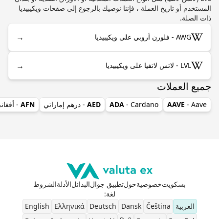
المستخدم أو تاريخ العملة ، فإننا نوصيك بالرجوع إلى صفحات ويكيبيديا
ذات الصلة.
→
AWG - فلورن أروبي على ويكيبيديا
→
LVL - لاتس لاتفيا على ويكيبيديا
جميع العملات
- Aave
AAVE
- Cardano
ADA
AED
- درهم إماراتي
AFN
- أفغان
بسكويت
خصوصية
حول
تطبيق جوال
البدائل
الأدلة
الشروط
لغة
:
العربية
Čeština
Dansk
Deutsch
Ελληνικά
English