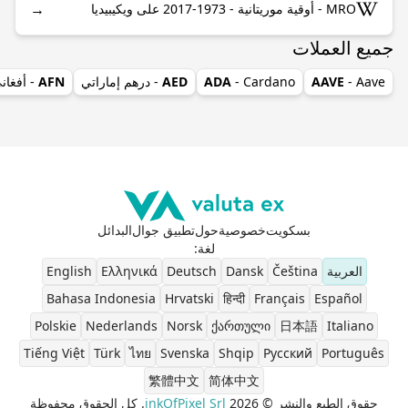
→
MRO - أوقية موريتانية - 1973-2017 على ويكيبيديا
جميع العملات
- Aave
AAVE
- Cardano
ADA
AED
- درهم إماراتي
AFN
- أفغان
بسكويت
خصوصية
حول
تطبيق جوال
البدائل
لغة
:
العربية
Čeština
Dansk
Deutsch
Ελληνικά
English
Bahasa Indonesia
Hrvatski
हिन्दी
Français
Español
Polskie
Nederlands
Norsk
ქართული
日本語
Italiano
Tiếng Việt
Türk
ไทย
Svenska
Shqip
Pусский
Português
繁體中文
简体中文
حقوق الطبع والنشر © 2026
inkOfPixel Srl
. كل الحقوق محفوظة