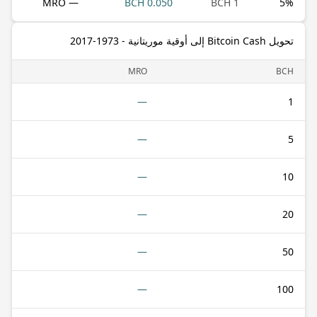
— MRO
0.050 BCH
1 BCH
5
%
تحويل Bitcoin Cash إلى أوقية موريتانية - 1973-2017
MRO
BCH
—
1
—
5
—
10
—
20
—
50
—
100