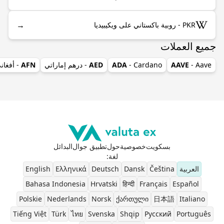
→
PKR - روبية باكستاني على ويكيبيديا
جميع العملات
- Aave
AAVE
- Cardano
ADA
AED
- درهم إماراتي
AFN
- أفغان
بسكويت
خصوصية
حول
تطبيق جوال
البدائل
لغة
:
العربية
Čeština
Dansk
Deutsch
Ελληνικά
English
Bahasa Indonesia
Hrvatski
हिन्दी
Français
Español
Polskie
Nederlands
Norsk
ქართული
日本語
Italiano
Tiếng Việt
Türk
ไทย
Svenska
Shqip
Pусский
Português