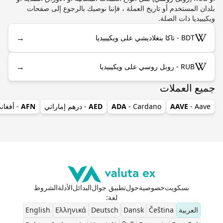
بلدان المستخدم أو تاريخ العملة ، فإننا نوصيك بالرجوع إلى صفحات
ويكيبيديا ذات الصلة.
→
BDT - تاكا بنغلاديشي على ويكيبيديا
→
RUB - روبل روسي على ويكيبيديا
جميع العملات
- Aave
AAVE
- Cardano
ADA
AED
- درهم إماراتي
AFN
- أفغان
بسكويت
خصوصية
حول
تطبيق جوال
البدائل
الأدلة
الشروط
لغة
:
العربية
Čeština
Dansk
Deutsch
Ελληνικά
English