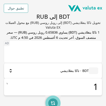
تطبيق جوال
BDT إلى RUB
تحويل تاكا بنغلاديشي (BDT) إلى روبل روسي (RUB) مع محول العملات
Valuta EX
1
تاكا بنغلاديشي
(
BDT
) يساوي
0.65836
روبل روسي
(
RUB
) — سعر
منتصف السوق، آخر تحديث
6 أغسطس 2026 في 4:50 م UTC
.
BDT - تاكا بنغلاديشي
৳