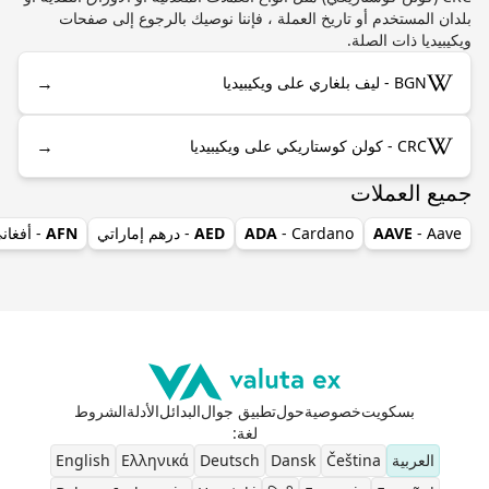
بلدان المستخدم أو تاريخ العملة ، فإننا نوصيك بالرجوع إلى صفحات
ويكيبيديا ذات الصلة.
→
BGN - ليف بلغاري على ويكيبيديا
→
CRC - كولن كوستاريكي على ويكيبيديا
جميع العملات
- Aave
AAVE
- Cardano
ADA
AED
- درهم إماراتي
AFN
- أفغان
بسكويت
خصوصية
حول
تطبيق جوال
البدائل
الأدلة
الشروط
لغة
:
العربية
Čeština
Dansk
Deutsch
Ελληνικά
English