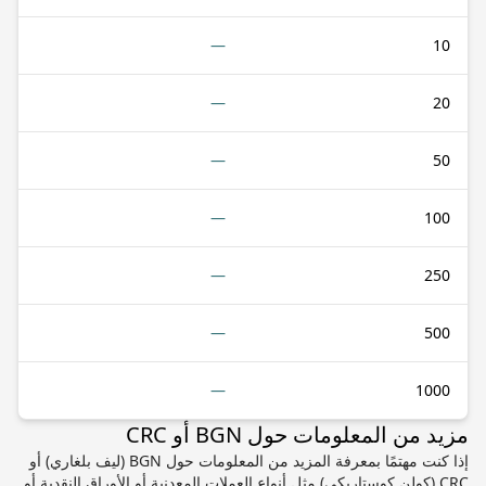
—
10
—
20
—
50
—
100
—
250
—
500
—
1000
مزيد من المعلومات حول BGN أو CRC
إذا كنت مهتمًا بمعرفة المزيد من المعلومات حول BGN (ليف بلغاري) أو
CRC (كولن كوستاريكي) مثل أنواع العملات المعدنية أو الأوراق النقدية أو