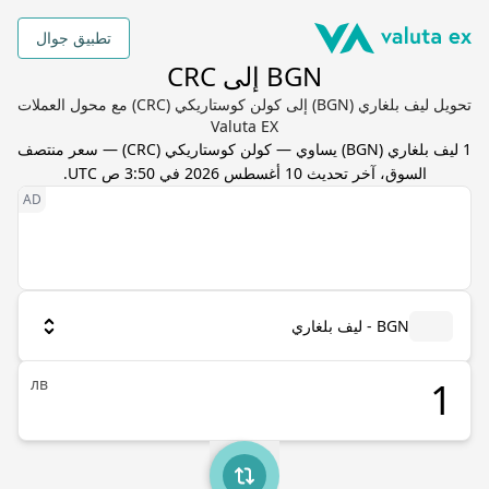
تطبيق جوال
BGN إلى CRC
تحويل ليف بلغاري (BGN) إلى كولن كوستاريكي (CRC) مع محول العملات
Valuta EX
1
ليف بلغاري
(
BGN
) يساوي
—
كولن كوستاريكي
(
CRC
) — سعر منتصف
السوق، آخر تحديث
10 أغسطس 2026 في 3:50 ص UTC
.
BGN - ليف بلغاري
лв