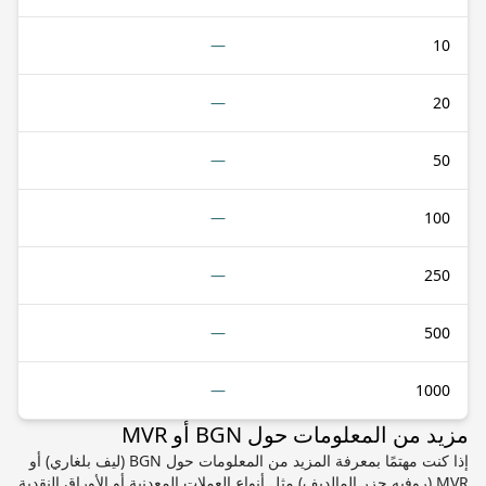
—
10
—
20
—
50
—
100
—
250
—
500
—
1000
مزيد من المعلومات حول BGN أو MVR
إذا كنت مهتمًا بمعرفة المزيد من المعلومات حول BGN (ليف بلغاري) أو
MVR (روفيه جزر المالديف) مثل أنواع العملات المعدنية أو الأوراق النقدية