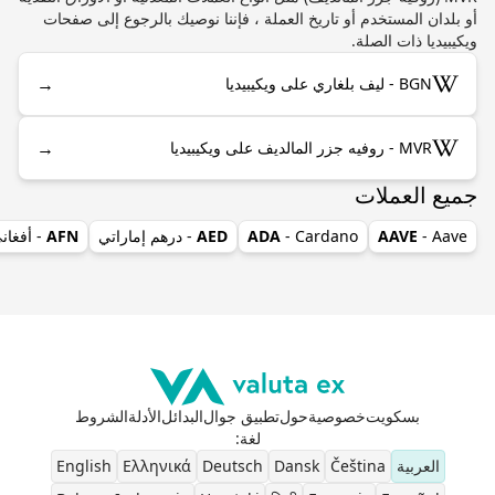
أو بلدان المستخدم أو تاريخ العملة ، فإننا نوصيك بالرجوع إلى صفحات
ويكيبيديا ذات الصلة.
→
BGN - ليف بلغاري على ويكيبيديا
→
MVR - روفيه جزر المالديف على ويكيبيديا
جميع العملات
- Aave
AAVE
- Cardano
ADA
AED
- درهم إماراتي
AFN
- أفغان
بسكويت
خصوصية
حول
تطبيق جوال
البدائل
الأدلة
الشروط
لغة
:
العربية
Čeština
Dansk
Deutsch
Ελληνικά
English