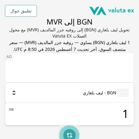
تطبيق جوال
BGN إلى MVR
تحويل ليف بلغاري (BGN) إلى روفيه جزر المالديف (MVR) مع محول
العملات Valuta EX
1
ليف بلغاري
(
BGN
) يساوي
—
روفيه جزر المالديف
(
MVR
) — سعر
منتصف السوق، آخر تحديث
7 أغسطس 2026 في 8:50 م UTC
.
BGN - ليف بلغاري
лв