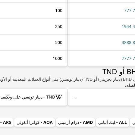
100
777.
250
1944.
500
3888.
1000
7777.
إذا كنت مهتمًا بمعرفة المزيد من المعلومات حول BHD (دينار بحريني) أو TND (دينار تونسي) 
لصلة.
→
TND - دينار تونسي على ويكيبيديا
ي
ALL
- ليك ألباني
AMD
- درام أرميني
AOA
- كوانزا أنغولي
ARS
- 