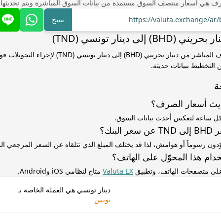
ف هي أسعار منتصف السوق مستمدة من بيانات السوق المباشرة ويتم تحديثها
https://valuta.exchange/ar
نسخ
) إلى دينار تونسي (TND)
استخدم سعر الصرف المباشر من دينار بحريني (BHD) إلى دينار تو
التخطيط ببيانات حديثة.
ة
ديث أسعار الصرف؟
كل ساعة لتعكس أحدث بيانات السوق.
لبنك؟
ّدون رسوماً أو هوامش، لذا قد يختلف المبلغ الذي تتلقاه عن السعر المرجعي 
دام هذا المحوّل على الهاتف؟
 على متصفحات الهاتف، وتطبيق
Valuta EX
متاح لنظامي iOS وAndroid.
دينار تونسي هي العملة الخاصة بـ
تونس