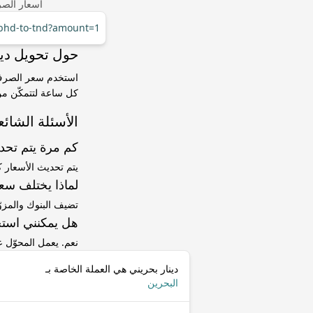
أسعار الصر
/bhd-to-tnd?amount=1
حول تحويل دينار بحريني (BHD
كل ساعة لتتمكّن من 
الأسئلة الشائع
كم مرة يتم تح
يتم تحديث الأسعار 
لماذا يختلف سعر BHD إلى TND عن سعر ا
تضيف البنوك والمزو
هل يمكنني استخ
نعم. يعمل المحوّل
دينار بحريني هي العملة الخاصة بـ
البحرين