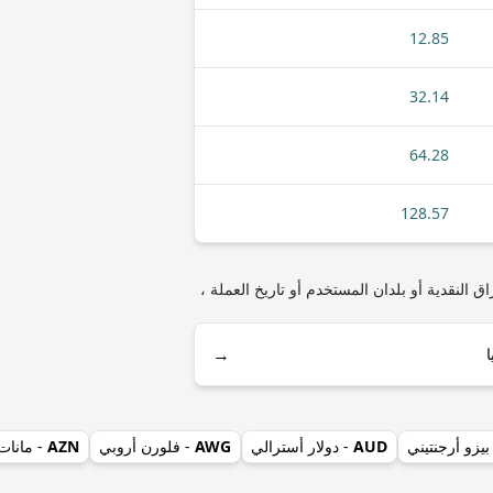
12.85
32.14
64.28
128.57
مثل أنواع العملات المعدنية أو الأوراق النقدية أو بلدان المستخدم أو تاريخ العملة ،
→
بيزو أرجنتيني
AUD
- دولار أسترالي
AWG
- فلورن أروبي
AZN
- مانات