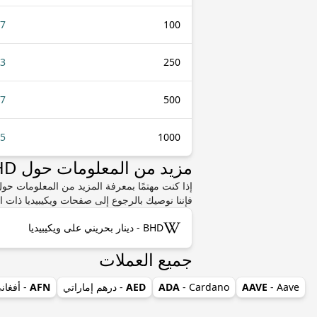
77
100
43
250
87
500
75
1000
مزيد من المعلومات حول BHD أو TND
فإننا نوصيك بالرجوع إلى صفحات ويكيبيديا ذات ا
BHD - دينار بحريني على ويكيبيديا
جميع العملات
- Aave
AAVE
- Cardano
ADA
AED
- درهم إماراتي
AFN
- أفغان