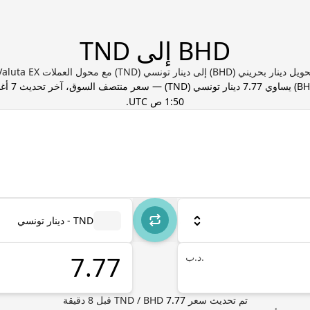
BHD إلى TND
ل دينار بحريني (BHD) إلى دينار تونسي (TND) مع محول العملات Valuta EX
BH
) يساوي
7.77
دينار تونسي
(
TND
) — سعر منتصف السوق، آخر تحديث
1:50 ص UTC
.
TND - دينار تونسي
.د.ب
تم تحديث سعر
7.77
BHD
/
TND
قبل
8
دقيقة