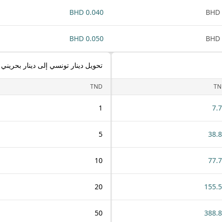
0.040 BHD
0.050 BHD
تحويل دينار تونسي إلى دينار بحريني
TND
TN
1
7.
5
38.
10
77.
20
155.
50
388.