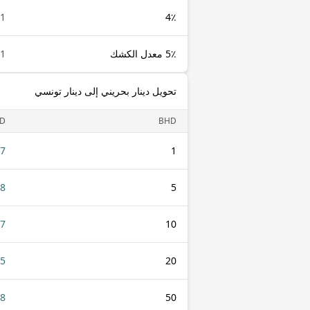
1 BHD
4٪
5٪ معدل الكشك
1 BHD
تحويل دينار بحريني إلى دينار تونسي
D
BHD
77
1
88
5
77
10
55
20
88
50