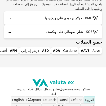
بلدان المستخدم أو تاريخ العملة ، فإننا نوصيك بالرجوع إلى صفحات
ويكيبيديا ذات الصلة.
→
BMD - دولار برمودي على ويكيبيديا
→
SOS - شلن صومالي على ويكيبيديا
جميع العملات
- Aave
AAVE
- Cardano
ADA
AED
- درهم إماراتي
AFN
- أفغان
بسكويت
خصوصية
حول
تطبيق جوال
البدائل
الأدلة
الشروط
لغة
:
العربية
Čeština
Dansk
Deutsch
Ελληνικά
English