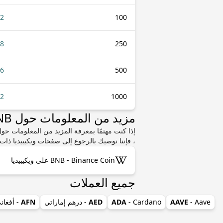
92
100
.8
250
.6
500
.2
1000
مزيد من المعلومات حول BNB أو BZD
، فإننا نوصيك بالرجوع إلى صفحات ويكيبيديا ذات 
BNB - Binance Coin على ويكيبيديا
جميع العملات
- Aave
AAVE
- Cardano
ADA
AED
- درهم إماراتي
AFN
- أفغان