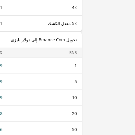
1 BNB
4٪
5٪ معدل الكشك
1 BNB
تحويل Binance Coin إلى دولار بليزي
D
BNB
39
1
99
5
99
10
98
20
96
50