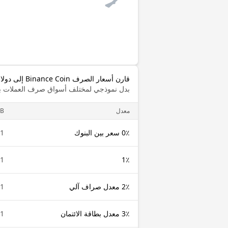
قارن أسعار الصرف Binance Coin إلى دولار بليزي
بدل نموذجي لمختلف أسواق صرف العملات با
معدل
B
0٪ سعر بين البنوك
1 BNB
1 BNB
1٪
2٪ معدل صراف آلي
1 BNB
3٪ معدل بطاقة الائتمان
1 BNB