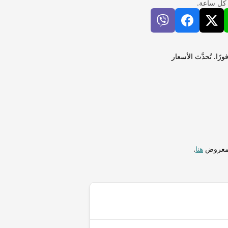
 كل ساعة.
لار بليزي (BZD) لإجراء التحويلات فورًا. تُحدَّث الأسعار
المعروض
هنا
.