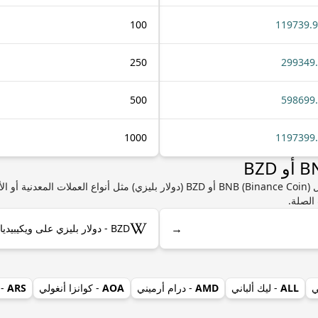
100
119739.
250
299349
500
598699
1000
1197399
إذا كنت مهتمًا بمعرفة المزيد من المعلومات حول BNB (Binance Coin) أو BZD (دولار بلي
الصلة.
→
BZD - دولار بليزي على ويكيبيديا
ي
ALL
- ليك ألباني
AMD
- درام أرميني
AOA
- كوانزا أنغولي
ARS
- 