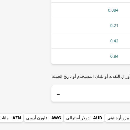
0.084
0.21
0.42
0.84
زي) مثل أنواع العملات المعدنية أو الأوراق النقدية أو بلدان المستخدم أو تاريخ العملة
→
بيزو أرجنتيني
AUD
- دولار أسترالي
AWG
- فلورن أروبي
AZN
- مانات