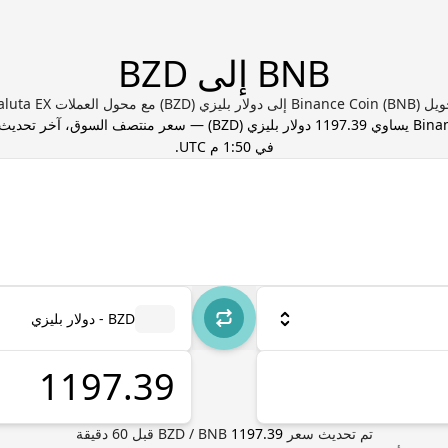
BNB إلى BZD
Bi) إلى دولار بليزي (BZD) مع محول العملات Valuta EX
Bina
1197.39
دولار بليزي
(
BZD
) — سعر منتصف السوق، آخر تحديث
في 1:50 م UTC
.
BZD - دولار بليزي
تم تحديث سعر
1197.39
BNB
/
BZD
قبل
60
دقيقة