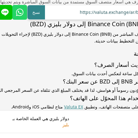
ف هي أسعار منتصف السوق مستمدة من بيانات السوق المباشرة ويتم تحديثها
https://valuta.exchange/ar
نسخ
استخدم سعر الصرف المباشر من Binance Coin (BNB) إلى دو
التخطيط ببيانات حديثة.
ة
ديث أسعار الصرف؟
كل ساعة لتعكس أحدث بيانات السوق.
لبنك؟
ّدون رسوماً أو هوامش، لذا قد يختلف المبلغ الذي تتلقاه عن السعر المرجعي 
دام هذا المحوّل على الهاتف؟
 على متصفحات الهاتف، وتطبيق
Valuta EX
متاح لنظامي iOS وAndroid.
دولار بليزي هي العملة الخاصة بـ
بليز