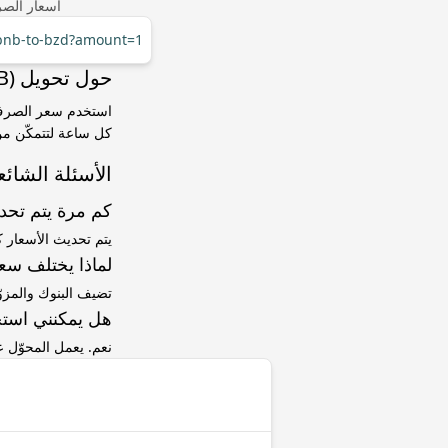
أسعار الصر
/bnb-to-bzd?amount=1
حول تحويل Binance Coin (BNB) إلى دولار بليزي (BZD)
كل ساعة لتتمكّن من 
الأسئلة الشائع
كم مرة يتم تح
يتم تحديث الأسعار 
لماذا يختلف سعر BNB إلى BZD عن سعر ا
تضيف البنوك والمزو
هل يمكنني استخ
نعم. يعمل المحوّل