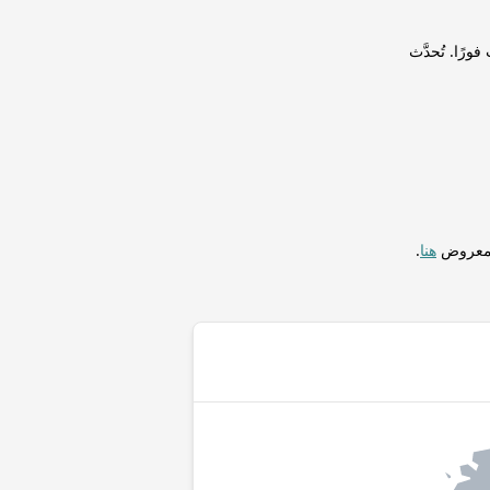
Binance Coi) لإجراء التحويلات فورًا. تُحدَّث
المعروض
هنا
.