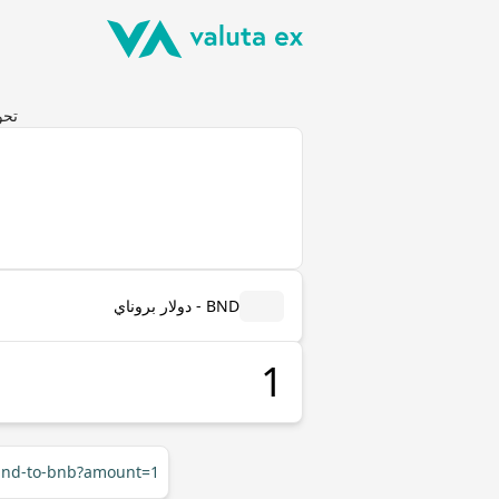
تحويل دولا
BND - دولار بروناي
/bnd-to-bnb?amount=1