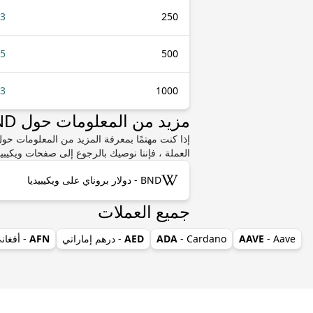
33
250
65
500
.3
1000
مزيد من المعلومات حول BND أو BNB
العملة ، فإننا نوصيك بالرجوع إلى صفحات ويكيبيد
BND - دولار بروناي على ويكيبيديا
جميع العملات
- Aave
AAVE
- Cardano
ADA
AED
- درهم إماراتي
AFN
- أفغان