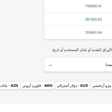
190960.41
381920.82
763841.64
BNB (Binance Coin) مثل أنواع العملات المعدنية أو الأوراق النقدية أو بلدان المستخدم أو تاريخ
→
بيزو أرجنتيني
AUD
- دولار أسترالي
AWG
- فلورن أروبي
AZN
- مانات