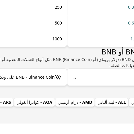
250
0.
500
0.
1000
1
إذا كنت مهتمًا بمعرفة المزيد من المعلومات حول BND (دولار بروناي) أو 
يا ذات الصلة.
→
BNB - Binance Coin على ويكيبيديا
ي
ALL
- ليك ألباني
AMD
- درام أرميني
AOA
- كوانزا أنغولي
ARS
- 