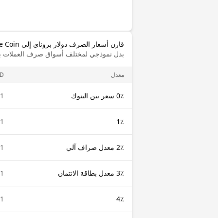
قارن أسعار الصرف دولار بروناي إلى Binance Coin
بدل نموذجي لمختلف أسواق صرف العملات با
معدل
D
0٪ سعر بين البنوك
1 BND
1 BND
1٪
2٪ معدل صراف آلي
1 BND
3٪ معدل بطاقة الائتمان
1 BND
1 BND
4٪