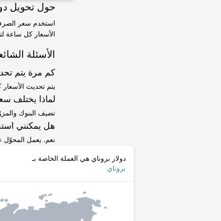
حول تحويل دولار بروناي (BND)
الأسعار كل ساعة لتت
الأسئلة الشائع
كم مرة يتم تح
يتم تحديث الأسعار 
لماذا يختلف سعر BND إلى BNB عن سعر ا
تضيف البنوك والمزو
هل يمكنني استخ
نعم. يعمل المحوّل
دولار بروناي هي العملة الخاصة بـ
بروناي