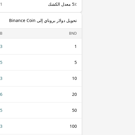
5٪ معدل الكشك
1 BND
تحويل دولار بروناي إلى Binance Coin
B
BND
13
1
65
5
13
10
26
20
65
50
13
100