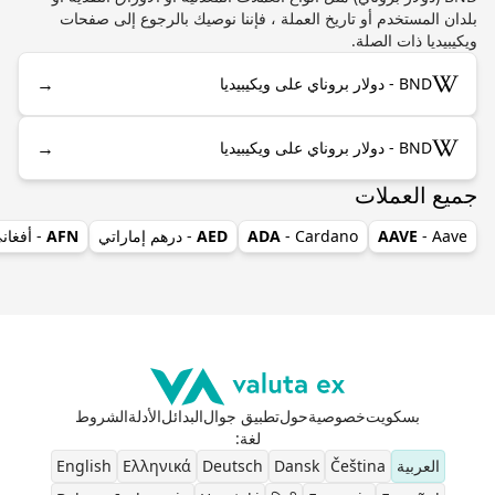
بلدان المستخدم أو تاريخ العملة ، فإننا نوصيك بالرجوع إلى صفحات
ويكيبيديا ذات الصلة.
→
BND - دولار بروناي على ويكيبيديا
→
BND - دولار بروناي على ويكيبيديا
جميع العملات
- Aave
AAVE
- Cardano
ADA
AED
- درهم إماراتي
AFN
- أفغان
بسكويت
خصوصية
حول
تطبيق جوال
البدائل
الأدلة
الشروط
لغة
:
العربية
Čeština
Dansk
Deutsch
Ελληνικά
English