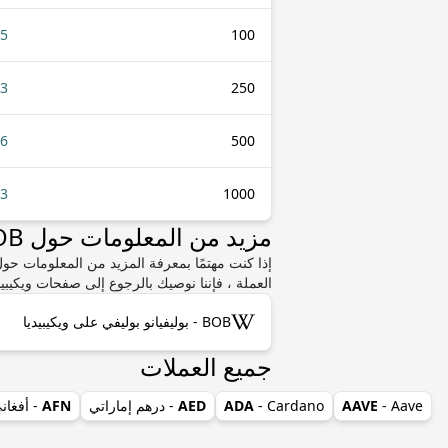
05
100
63
250
26
500
53
1000
مزيد من المعلومات حول BOB أو BYN
العملة ، فإننا نوصيك بالرجوع إلى صفحات ويكيبيد
BOB - بوليفيانو بوليفي على ويكيبيديا
جميع العملات
- Aave
AAVE
- Cardano
ADA
AED
- درهم إماراتي
AFN
- أفغان