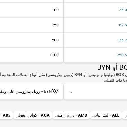
100
25.
250
62.
500
125.
1000
250.
إذا كنت مهتمًا بمعرفة المزيد من المعلومات حول BOB (بوليفيانو بوليفي) أو BYN (روبل بي
يا ذات الصلة.
→
BYN - روبل بيلاروسي على ويكيبيديا
ي
ALL
- ليك ألباني
AMD
- درام أرميني
AOA
- كوانزا أنغولي
ARS
- 