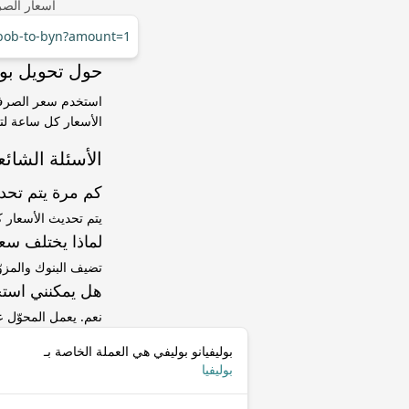
أسعار الصر
/bob-to-byn?amount=1
حول تحويل بوليفيانو بوليفي 
الأسعار كل ساعة لتت
الأسئلة الشائع
كم مرة يتم تح
يتم تحديث الأسعار 
لماذا يختلف سعر BOB إلى BYN عن سعر ا
تضيف البنوك والمزو
هل يمكنني استخ
نعم. يعمل المحوّل
بوليفيانو بوليفي هي العملة الخاصة بـ
بوليفيا