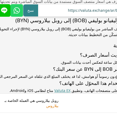
ف هي أسعار منتصف السوق مستمدة من بيانات السوق المباشرة ويتم تحديثها
https://valuta.exchange/ar
نسخ
(BOB) إلى روبل بيلاروسي (BYN)
استخدم سعر الصرف المباشر من بوليفيانو بوليفي (BOB) إ
مكّن من التخطيط ببيانات حديثة.
ة
ديث أسعار الصرف؟
كل ساعة لتعكس أحدث بيانات السوق.
لبنك؟
ّدون رسوماً أو هوامش، لذا قد يختلف المبلغ الذي تتلقاه عن السعر المرجعي 
دام هذا المحوّل على الهاتف؟
 على متصفحات الهاتف، وتطبيق
Valuta EX
متاح لنظامي iOS وAndroid.
روبل بيلاروسي هي العملة الخاصة بـ
بيلاروس