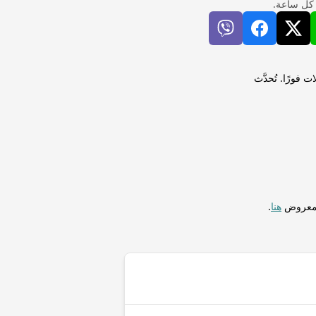
 كل ساعة.
لى روبل بيلاروسي (BYN) لإجراء التحويلات فورًا. تُحدَّث
المعروض
هنا
.