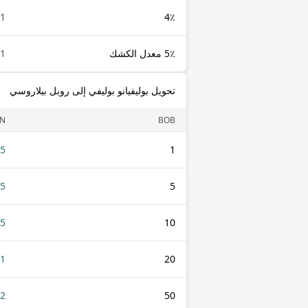
1 BOB
4٪
5٪ معدل الكشك
1 BOB
تحويل بوليفيانو بوليفي إلى روبل بيلاروسي
N
BOB
25
1
25
5
.5
10
01
20
52
50