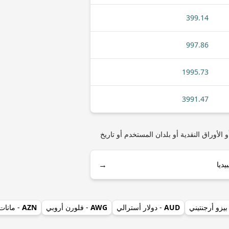
399.14
997.86
1995.73
3991.47
لاروسي) مثل أنواع العملات المعدنية أو الأوراق النقدية أو بلدان المستخدم أو تاريخ
→
بيزو أرجنتيني
AUD
- دولار أسترالي
AWG
- فلورن أروبي
AZN
- مانات