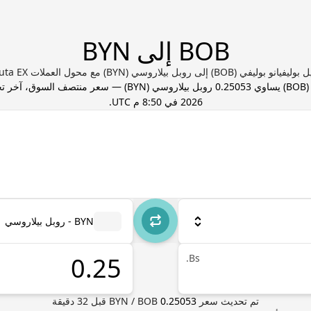
BOB إلى BYN
و بوليفي (BOB) إلى روبل بيلاروسي (BYN) مع محول العملات Valuta EX
BOB
) يساوي
0.25053
روبل بيلاروسي
(
BYN
) — سعر منتصف السوق، آخر ت
2026 في 8:50 م UTC
.
BYN - روبل بيلاروسي
Bs.
تم تحديث سعر
0.25053
BOB
/
BYN
قبل
32
دقيقة