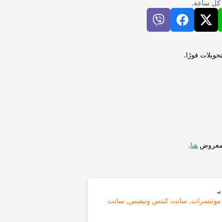
 كل ساعة.
 (BOB) إلى دولار شرق الكاريبي (XCD) لإجراء التحويلات فورًا.
المعروض
هنا
.
ـ
ينادا, مونتسرات, سانت كيتس ونيفيس, سانت