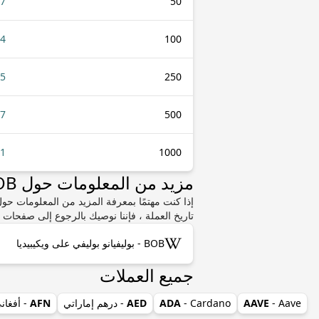
37
50
74
100
85
250
.7
500
41
1000
مزيد من المعلومات حول BOB أو XCD
تاريخ العملة ، فإننا نوصيك بالرجوع إلى صفحات و
BOB - بوليفيانو بوليفي على ويكيبيديا
جميع العملات
- Aave
AAVE
- Cardano
ADA
AED
- درهم إماراتي
AFN
- أفغان