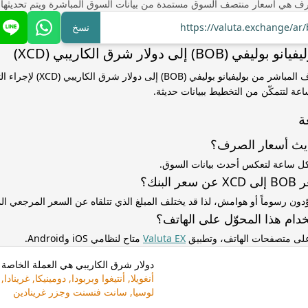
ف هي أسعار منتصف السوق مستمدة من بيانات السوق المباشرة ويتم تحديثها
https://valuta.exchange/ar
نسخ
B) إلى دولار شرق الكاريبي (XCD)
استخدم سعر الصرف المباشر من بوليفيانو بوليفي
ساعة لتتمكّن من التخطيط ببيانات حديثة.
ة
ديث أسعار الصرف؟
كل ساعة لتعكس أحدث بيانات السوق.
لبنك؟
ّدون رسوماً أو هوامش، لذا قد يختلف المبلغ الذي تتلقاه عن السعر المرجعي 
دام هذا المحوّل على الهاتف؟
 على متصفحات الهاتف، وتطبيق
Valuta EX
متاح لنظامي iOS وAndroid.
دولار شرق الكاريبي هي العملة الخاصة ب
أنغويلا, أنتيغوا وبربودا, دومينيكا, غر
لوسيا, سانت فنسنت وجزر غرينادين