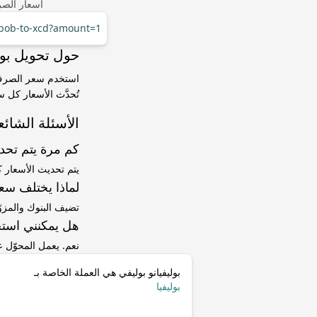
أسعار الصر
/bob-to-xcd?amount=1
حول تحويل بوليفيانو بوليفي (OB
تُحدَّث الأسعار كل 
الأسئلة الشائع
كم مرة يتم تح
يتم تحديث الأسعار 
لماذا يختلف سعر BOB إلى XCD عن سعر ا
تضيف البنوك والمزو
هل يمكنني استخ
نعم. يعمل المحوّل
بوليفيانو بوليفي هي العملة الخاصة بـ
بوليفيا