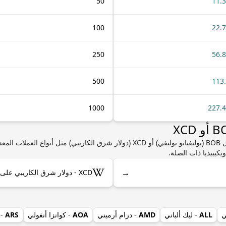
50
11.
100
22.
250
56.
500
113
1000
227.
إذا كنت مهتمًا بمعرفة المزيد من المعلومات حول BOB (بوليفيانو بوليفي) أو XCD (دولار شر
يكيبيديا ذات الصلة.
→
XCD - دولار شرق الكاريبي على ويكيبيديا
ي
ALL
- ليك ألباني
AMD
- درام أرميني
AOA
- كوانزا أنغولي
ARS
- 