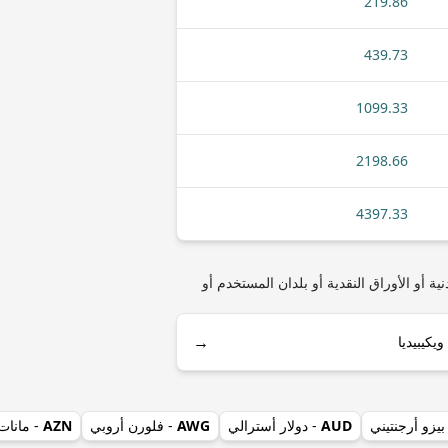
219.86
439.73
1099.33
2198.66
4397.33
ق الكاريبي) مثل أنواع العملات المعدنية أو الأوراق النقدية أو بلدان المستخدم أو
→
بيزو أرجنتيني
AUD
- دولار أسترالي
AWG
- فلورن أروبي
AZN
- مانات