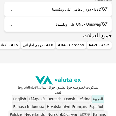
→
BSD - دولار باهامي على ويكيبيديا
→
UNI - Uniswap على ويكيبيديا
جميع العملات
- Aave
AAVE
- Cardano
ADA
AED
- درهم إماراتي
AFN
- أفغان
بسكويت
خصوصية
حول
تطبيق جوال
البدائل
الأدلة
الشروط
لغة
:
العربية
Čeština
Dansk
Deutsch
Ελληνικά
English
Bahasa Indonesia
Hrvatski
हिन्दी
Français
Español
Polskie
Nederlands
Norsk
ქართული
日本語
Italiano