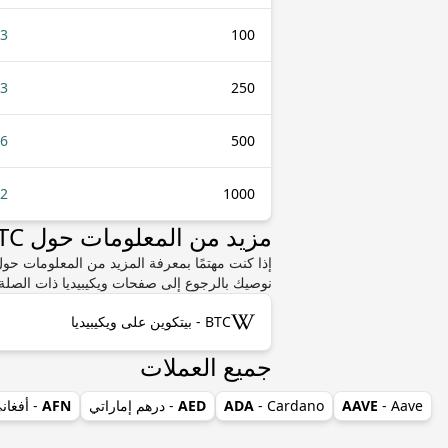
33
100
83
250
66
500
32
1000
مزيد من المعلومات حول BTC أو GEL
نوصيك بالرجوع إلى صفحات ويكيبيديا ذات الصلة.
BTC - بيتكوين على ويكيبيديا
جميع العملات
- Aave
AAVE
- Cardano
ADA
AED
- درهم إماراتي
AFN
- أفغان