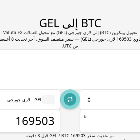
BTC إلى GEL
تحويل بيتكوين (BTC) إلى لارى جورجي (GEL) مع محول العملات Valuta EX
اوي
169503
لارى جورجي
(
GEL
) — سعر منتصف السوق، آخر تحديث
ص UTC
.
GEL - لارى جورجي
Ƀ
تم تحديث سعر
169503
BTC
/
GEL
قبل
3
دقيقة