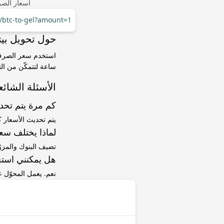
أسعار الصر
r/btc-to-gel?amount=1
حول تحويل بيتكوين (BTC) إلى لا
ساعة لتتمكّن من الت
الأسئلة الشائع
كم مرة يتم تح
يتم تحديث الأسعار 
لماذا يختلف سعر BTC إلى GEL عن سعر ا
تضيف البنوك والمزو
هل يمكنني استخ
نعم. يعمل المحوّل