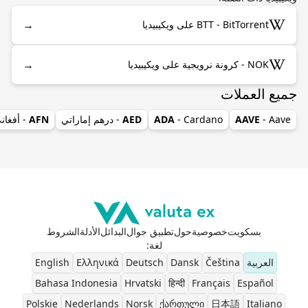
→
BTT - BitTorrent على ويكيبيديا
→
NOK - كرونة نرويجية على ويكيبيديا
جميع العملات
- Aave
AAVE
- Cardano
ADA
AED
- درهم إماراتي
AFN
- أفغان
بسكويت
خصوصية
حول
تطبيق جوال
البدائل
الأدلة
الشروط
لغة
:
العربية
Čeština
Dansk
Deutsch
Ελληνικά
English
Bahasa Indonesia
Hrvatski
हिन्दी
Français
Español
Polskie
Nederlands
Norsk
ქართული
日本語
Italiano