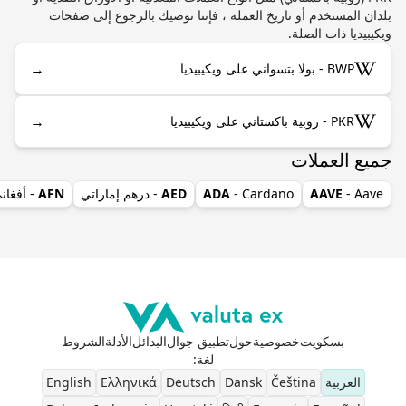
بلدان المستخدم أو تاريخ العملة ، فإننا نوصيك بالرجوع إلى صفحات
ويكيبيديا ذات الصلة.
→
BWP - بولا بتسواني على ويكيبيديا
→
PKR - روبية باكستاني على ويكيبيديا
جميع العملات
- Aave
AAVE
- Cardano
ADA
AED
- درهم إماراتي
AFN
- أفغان
بسكويت
خصوصية
حول
تطبيق جوال
البدائل
الأدلة
الشروط
لغة
:
العربية
Čeština
Dansk
Deutsch
Ελληνικά
English