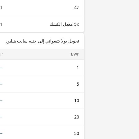
1 BWP
4٪
5٪ معدل الكشك
1 BWP
تحويل بولا بتسواني إلى جنيه سانت هيلين
HP
BWP
—
1
—
5
—
10
—
20
—
50