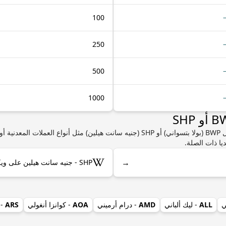
100
250
500
1000
إذا كنت مهتمًا بمعرفة المزيد من المعلومات حول BWP (بولا بتسواني) أو SHP (جنيه سانت هيلي
يا ذات الصلة.
→
SHP - جنيه سانت هيلين على ويكيبيديا
ي
ALL
- ليك ألباني
AMD
- درام أرميني
AOA
- كوانزا أنغولي
ARS
- 