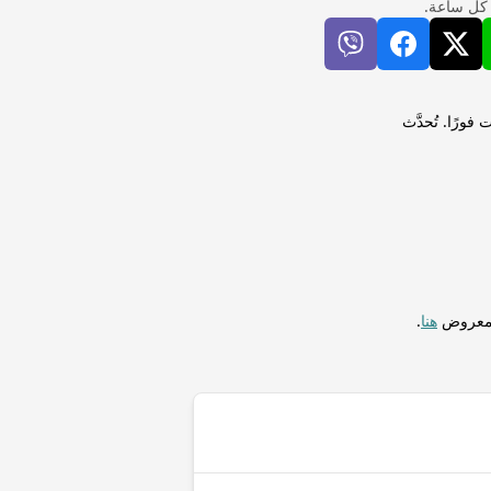
 كل ساعة.
 سانت هيلين (SHP) لإجراء التحويلات فورًا. تُحدَّث
المعروض
هنا
.