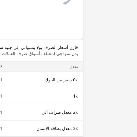
قارن أسعار الصرف بولا بتسواني إلى جنيه س
بدل نموذجي لمختلف أسواق صرف العملات با
معدل
P
0٪ سعر بين البنوك
1 BWP
1 BWP
1٪
2٪ معدل صراف آلي
1 BWP
3٪ معدل بطاقة الائتمان
1 BWP