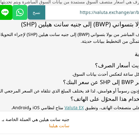
ف هي أسعار منتصف السوق مستمدة من بيانات السوق المباشرة ويتم تحديثها
https://valuta.exchange/ar
نسخ
إلى جنيه سانت هيلين (SHP)
استخدم سعر الصرف المباشر من بولا بتسواني (BWP) إلى جنيه
مكّن من التخطيط ببيانات حديثة.
ة
ديث أسعار الصرف؟
كل ساعة لتعكس أحدث بيانات السوق.
لبنك؟
ّدون رسوماً أو هوامش، لذا قد يختلف المبلغ الذي تتلقاه عن السعر المرجعي 
دام هذا المحوّل على الهاتف؟
 على متصفحات الهاتف، وتطبيق
Valuta EX
متاح لنظامي iOS وAndroid.
جنيه سانت هيلين هي العملة الخاصة بـ
سانت هيلينا