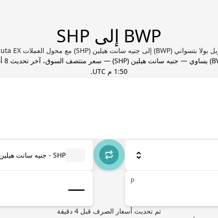
BWP إلى SHP
سواني (BWP) إلى جنيه سانت هيلين (SHP) مع محول العملات Valuta EX
B
) يساوي
—
جنيه سانت هيلين
(
SHP
) — سعر منتصف السوق، آخر تحديث
1:50 م UTC
.
SHP - جنيه سانت هيلين
P
تم تحديث أسعار الصرف
قبل
4
دقيقة