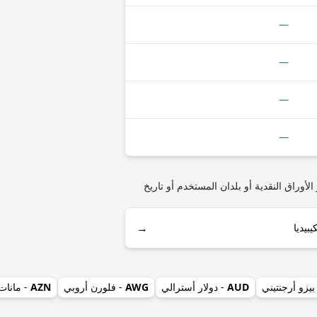
—
—
—
—
ن) مثل أنواع العملات المعدنية أو الأوراق النقدية أو بلدان المستخدم أو تاريخ
→
بيزو أرجنتيني
AUD
- دولار أسترالي
AWG
- فلورن أروبي
AZN
- مانات