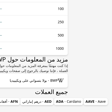
—
100
—
250
—
500
—
1000
مزيد من المعلومات حول BWP أو SHP
العملة ، فإننا نوصيك بالرجوع إلى صفحات ويكيبيد
BWP - بولا بتسواني على ويكيبيديا
جميع العملات
- Aave
AAVE
- Cardano
ADA
AED
- درهم إماراتي
AFN
- أفغان