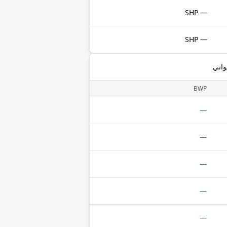
— SHP
— SHP
واني
BWP
—
—
—
—
—