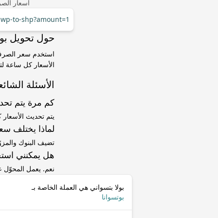
أسعار الصر
/bwp-to-shp?amount=1
حول تحويل بولا بتسواني (BWP) 
الأسعار كل ساعة لتت
الأسئلة الشائع
كم مرة يتم تح
يتم تحديث الأسعار 
لماذا يختلف سعر BWP إلى SHP عن سعر ا
تضيف البنوك والمزو
هل يمكنني استخ
نعم. يعمل المحوّل
بولا بتسواني هي العملة الخاصة بـ
بوتسوانا