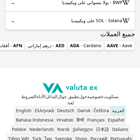
→
BWP - بولا بتسواني على ويكيبيديا
→
SOL - Solana على ويكيبيديا
جميع العملات
- Aave
AAVE
- Cardano
ADA
AED
- درهم إماراتي
AFN
- أفغان
بسكويت
خصوصية
حول
تطبيق جوال
البدائل
الأدلة
الشروط
لغة
:
العربية
Čeština
Dansk
Deutsch
Ελληνικά
English
Bahasa Indonesia
Hrvatski
हिन्दी
Français
Español
Polskie
Nederlands
Norsk
ქართული
日本語
Italiano
Tiếng Việt
Türk
ไทย
Svenska
Shqip
Pусский
Português