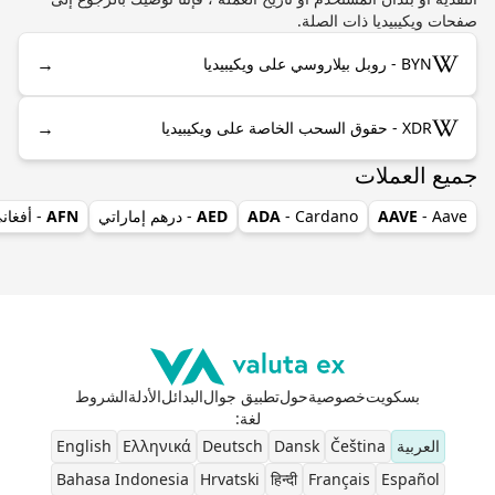
صفحات ويكيبيديا ذات الصلة.
→
BYN - روبل بيلاروسي على ويكيبيديا
→
XDR - حقوق السحب الخاصة على ويكيبيديا
جميع العملات
- Aave
AAVE
- Cardano
ADA
AED
- درهم إماراتي
AFN
- أفغان
بسكويت
خصوصية
حول
تطبيق جوال
البدائل
الأدلة
الشروط
لغة
:
العربية
Čeština
Dansk
Deutsch
Ελληνικά
English
Bahasa Indonesia
Hrvatski
हिन्दी
Français
Español