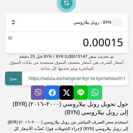
BYN - روبل بيلاروسي
Br
تم تحديث سعر
0.00015147
BYR
/
BYN
قبل
29
دقيقة
أسعار الصرف هي أسعار منتصف السوق مستمدة من بيانات السوق
المباشرة ويتم تحديثها كل ساعة.
https://valuta.exchange/ar/byr-to-byn?amount=1
نسخ
حول تحويل روبل بيلاروسي (٢٠٠٠–٢٠١٦) (BYR)
إلى روبل بيلاروسي (BYN)
استخدم سعر الصرف المباشر من روبل بيلاروسي (٢٠٠٠–٢٠١٦) (BYR)
إلى روبل بيلاروسي (BYN) لإجراء التحويلات فورًا. تُحدَّث الأسعار كل