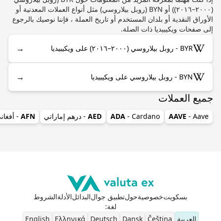
(٢٠٠٠–٢٠١٦)) أو BYN (روبل بيلاروسي) مثل أنواع العملات المعدنية أو
الأوراق النقدية أو بلدان المستخدم أو تاريخ العملة ، فإننا نوصيك بالرجوع
إلى صفحات ويكيبيديا ذات الصلة.
→
BYR - روبل بيلاروسي (٢٠٠٠–٢٠١٦) على ويكيبيديا
→
BYN - روبل بيلاروسي على ويكيبيديا
جميع العملات
- Aave
AAVE
- Cardano
ADA
AED
- درهم إماراتي
AFN
- أفغان
بسكويت
خصوصية
حول
تطبيق جوال
البدائل
الأدلة
الشروط
لغة
:
العربية
Čeština
Dansk
Deutsch
Ελληνικά
English