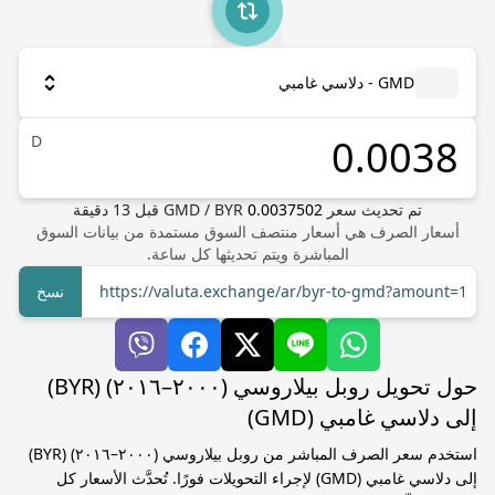
GMD - دلاسي غامبي
D
تم تحديث سعر
0.0037502
BYR
/
GMD
قبل
13
دقيقة
أسعار الصرف هي أسعار منتصف السوق مستمدة من بيانات السوق
المباشرة ويتم تحديثها كل ساعة.
https://valuta.exchange/ar/byr-to-gmd?amount=1
نسخ
حول تحويل روبل بيلاروسي (٢٠٠٠–٢٠١٦) (BYR)
إلى دلاسي غامبي (GMD)
استخدم سعر الصرف المباشر من روبل بيلاروسي (٢٠٠٠–٢٠١٦) (BYR)
إلى دلاسي غامبي (GMD) لإجراء التحويلات فورًا. تُحدَّث الأسعار كل