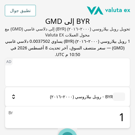
تطبيق جوال
BYR إلى GMD
تحويل روبل بيلاروسي (٢٠٠٠–٢٠١٦) (BYR) إلى دلاسي غامبي (GMD) مع
محول العملات Valuta EX
1
روبل بيلاروسي (٢٠٠٠–٢٠١٦)
(
BYR
) يساوي
0.0037502
دلاسي غامبي
(
GMD
) — سعر منتصف السوق، آخر تحديث
8 أغسطس 2026 في
10:50 م UTC
.
BYR - روبل بيلاروسي (٢٠٠٠–٢٠١٦)
Br