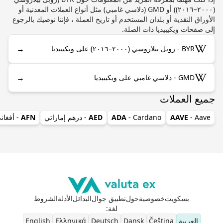
(٢٠٠٠–٢٠١٦)) أو GMD (دلاسي غامبي) مثل أنواع العملات المعدنية أو
الأوراق النقدية أو بلدان المستخدم أو تاريخ العملة ، فإننا نوصيك بالرجوع
إلى صفحات ويكيبيديا ذات الصلة.
→
BYR - روبل بيلاروسي (٢٠٠٠–٢٠١٦) على ويكيبيديا
→
GMD - دلاسي غامبي على ويكيبيديا
جميع العملات
- Aave
AAVE
- Cardano
ADA
AED
- درهم إماراتي
AFN
- أفغان
بسكويت
خصوصية
حول
تطبيق جوال
البدائل
الأدلة
الشروط
لغة
:
العربية
Čeština
Dansk
Deutsch
Ελληνικά
English