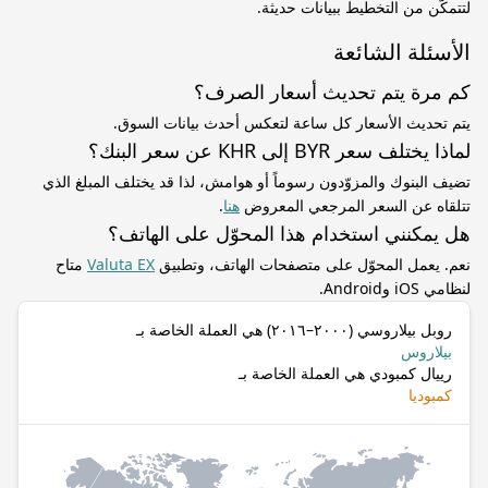
لتتمكّن من التخطيط ببيانات حديثة.
الأسئلة الشائعة
كم مرة يتم تحديث أسعار الصرف؟
يتم تحديث الأسعار كل ساعة لتعكس أحدث بيانات السوق.
لماذا يختلف سعر BYR إلى KHR عن سعر البنك؟
تضيف البنوك والمزوّدون رسوماً أو هوامش، لذا قد يختلف المبلغ الذي
تتلقاه عن السعر المرجعي المعروض
هنا
.
هل يمكنني استخدام هذا المحوّل على الهاتف؟
نعم. يعمل المحوّل على متصفحات الهاتف، وتطبيق
Valuta EX
متاح
لنظامي iOS وAndroid.
روبل بيلاروسي (٢٠٠٠–٢٠١٦) هي العملة الخاصة بـ
بيلاروس
رييال كمبودي هي العملة الخاصة بـ
كمبوديا