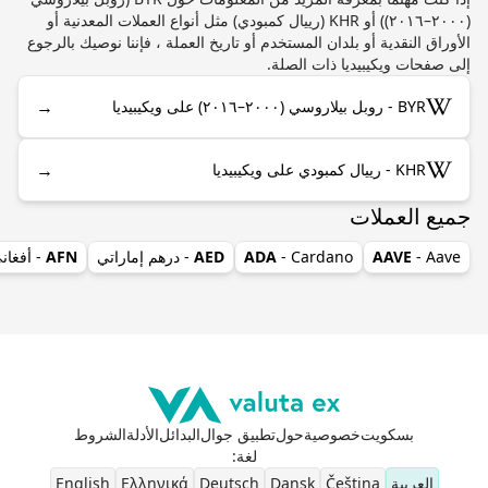
(٢٠٠٠–٢٠١٦)) أو KHR (رييال كمبودي) مثل أنواع العملات المعدنية أو
الأوراق النقدية أو بلدان المستخدم أو تاريخ العملة ، فإننا نوصيك بالرجوع
إلى صفحات ويكيبيديا ذات الصلة.
→
BYR - روبل بيلاروسي (٢٠٠٠–٢٠١٦) على ويكيبيديا
→
KHR - رييال كمبودي على ويكيبيديا
جميع العملات
- Aave
AAVE
- Cardano
ADA
AED
- درهم إماراتي
AFN
- أفغان
بسكويت
خصوصية
حول
تطبيق جوال
البدائل
الأدلة
الشروط
لغة
:
العربية
Čeština
Dansk
Deutsch
Ελληνικά
English