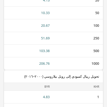
4.13
20
10.33
50
20.67
100
51.69
250
103.38
500
206.76
1000
تحويل رييال كمبودي إلى روبل بيلاروسي (٢٠٠٠–٢٠١٦)
BYR
KHR
4.83
1