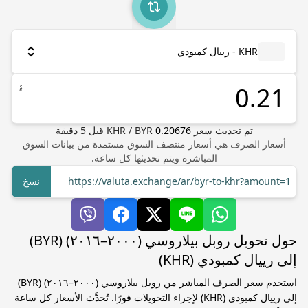
KHR - رييال كمبودي
៛
تم تحديث سعر
0.20676
BYR
/
KHR
قبل
5
دقيقة
أسعار الصرف هي أسعار منتصف السوق مستمدة من بيانات السوق
المباشرة ويتم تحديثها كل ساعة.
https://valuta.exchange/ar/byr-to-khr?amount=1
نسخ
حول تحويل روبل بيلاروسي (٢٠٠٠–٢٠١٦) (BYR)
إلى رييال كمبودي (KHR)
استخدم سعر الصرف المباشر من روبل بيلاروسي (٢٠٠٠–٢٠١٦) (BYR)
إلى رييال كمبودي (KHR) لإجراء التحويلات فورًا. تُحدَّث الأسعار كل ساعة