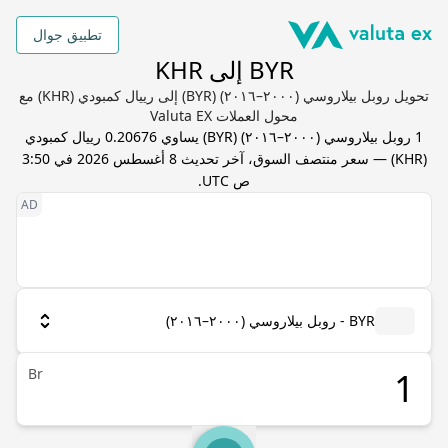
تطبيق جوال
BYR إلى KHR
تحويل روبل بيلاروسي (٢٠٠٠–٢٠١٦) (BYR) إلى رييال كمبودي (KHR) مع
محول العملات Valuta EX
1
روبل بيلاروسي (٢٠٠٠–٢٠١٦)
(
BYR
) يساوي
0.20676
رييال كمبودي
(
KHR
) — سعر منتصف السوق، آخر تحديث
8 أغسطس 2026 في 3:50
ص UTC
.
BYR - روبل بيلاروسي (٢٠٠٠–٢٠١٦)
Br