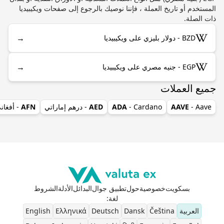
المستخدم أو تاريخ العملة ، فإننا نوصيك بالرجوع إلى صفحات ويكيبيديا
ذات الصلة.
→
BZD - دولار بليزي على ويكيبيديا
→
EGP - جنيه مصري على ويكيبيديا
جميع العملات
- Aave
AAVE
- Cardano
ADA
AED
- درهم إماراتي
AFN
- أفغان
بسكويت
خصوصية
حول
تطبيق جوال
البدائل
الأدلة
الشروط
لغة
:
العربية
Čeština
Dansk
Deutsch
Ελληνικά
English