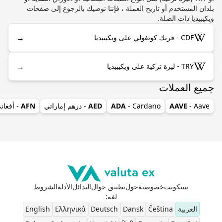
بلدان المستخدم أو تاريخ العملة ، فإننا نوصيك بالرجوع إلى صفحات
ويكيبيديا ذات الصلة.
→
CDF - فرنك كونغولي على ويكيبيديا
→
TRY - ليرة تركية على ويكيبيديا
جميع العملات
- Aave
AAVE
- Cardano
ADA
AED
- درهم إماراتي
AFN
- أفغان
بسكويت
خصوصية
حول
تطبيق جوال
البدائل
الأدلة
الشروط
لغة
:
العربية
Čeština
Dansk
Deutsch
Ελληνικά
English