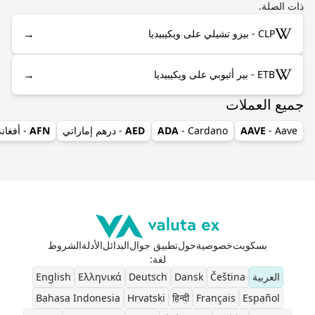
ذات الصلة.
→
CLP - بيزو تشيلي على ويكيبيديا
→
ETB - بير أثيوبي على ويكيبيديا
جميع العملات
- Aave
AAVE
- Cardano
ADA
AED
- درهم إماراتي
AFN
- أفغان
بسكويت
خصوصية
حول
تطبيق جوال
البدائل
الأدلة
الشروط
لغة
:
العربية
Čeština
Dansk
Deutsch
Ελληνικά
English
Bahasa Indonesia
Hrvatski
हिन्दी
Français
Español