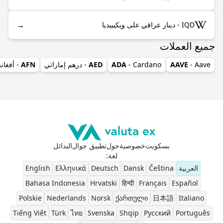
→
IQD - دينار عراقي على ويكيبيديا
جميع العملات
- Aave
AAVE
- Cardano
ADA
AED
- درهم إماراتي
AFN
- أفغان
بسكويت
خصوصية
حول
تطبيق جوال
البدائل
لغة
:
العربية
Čeština
Dansk
Deutsch
Ελληνικά
English
Bahasa Indonesia
Hrvatski
हिन्दी
Français
Español
Polskie
Nederlands
Norsk
ქართული
日本語
Italiano
Tiếng Việt
Türk
ไทย
Svenska
Shqip
Pусский
Português