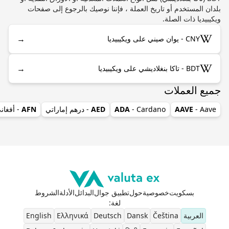
بلدان المستخدم أو تاريخ العملة ، فإننا نوصيك بالرجوع إلى صفحات
ويكيبيديا ذات الصلة.
→
CNY - يوان صيني على ويكيبيديا
→
BDT - تاكا بنغلاديشي على ويكيبيديا
جميع العملات
- Aave
AAVE
- Cardano
ADA
AED
- درهم إماراتي
AFN
- أفغان
بسكويت
خصوصية
حول
تطبيق جوال
البدائل
الأدلة
الشروط
لغة
:
العربية
Čeština
Dansk
Deutsch
Ελληνικά
English