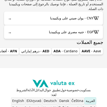
المستخدم أو تاريخ العملة ، فإننا نوصيك بالرجوع إلى صفحات ويكيبيديا
ذات الصلة.
→
CNY - يوان صيني على ويكيبيديا
→
EGP - جنيه مصري على ويكيبيديا
جميع العملات
- Aave
AAVE
- Cardano
ADA
AED
- درهم إماراتي
AFN
- أفغان
بسكويت
خصوصية
حول
تطبيق جوال
البدائل
الأدلة
الشروط
لغة
:
العربية
Čeština
Dansk
Deutsch
Ελληνικά
English