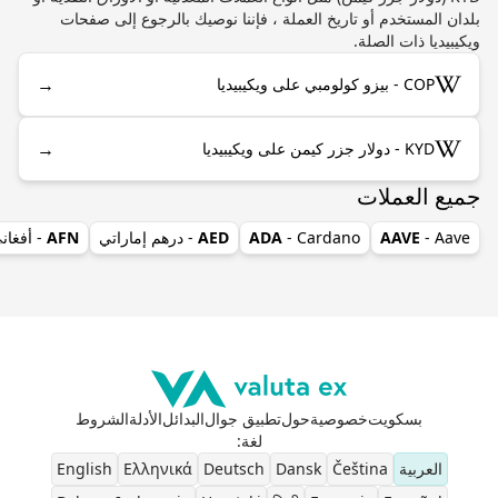
بلدان المستخدم أو تاريخ العملة ، فإننا نوصيك بالرجوع إلى صفحات
ويكيبيديا ذات الصلة.
→
COP - بيزو كولومبي على ويكيبيديا
→
KYD - دولار جزر كيمن على ويكيبيديا
جميع العملات
- Aave
AAVE
- Cardano
ADA
AED
- درهم إماراتي
AFN
- أفغان
بسكويت
خصوصية
حول
تطبيق جوال
البدائل
الأدلة
الشروط
لغة
:
العربية
Čeština
Dansk
Deutsch
Ελληνικά
English