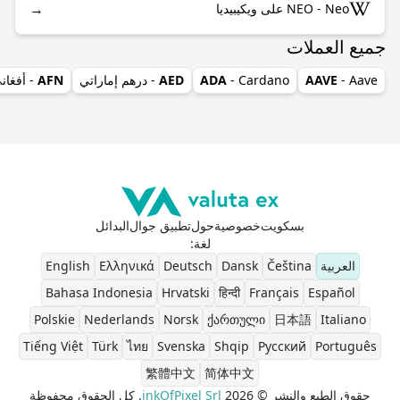
→
NEO - Neo على ويكيبيديا
جميع العملات
- Aave
AAVE
- Cardano
ADA
AED
- درهم إماراتي
AFN
- أفغان
بسكويت
خصوصية
حول
تطبيق جوال
البدائل
لغة
:
العربية
Čeština
Dansk
Deutsch
Ελληνικά
English
Bahasa Indonesia
Hrvatski
हिन्दी
Français
Español
Polskie
Nederlands
Norsk
ქართული
日本語
Italiano
Tiếng Việt
Türk
ไทย
Svenska
Shqip
Pусский
Português
繁體中文
简体中文
حقوق الطبع والنشر © 2026
inkOfPixel Srl
. كل الحقوق محفوظة