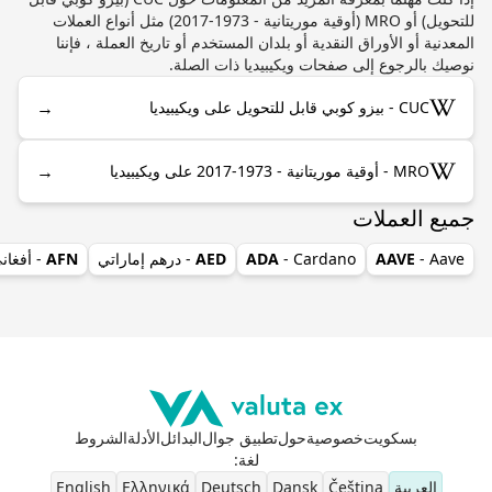
للتحويل) أو MRO (أوقية موريتانية - 1973-2017) مثل أنواع العملات
المعدنية أو الأوراق النقدية أو بلدان المستخدم أو تاريخ العملة ، فإننا
نوصيك بالرجوع إلى صفحات ويكيبيديا ذات الصلة.
→
CUC - بيزو كوبي قابل للتحويل على ويكيبيديا
→
MRO - أوقية موريتانية - 1973-2017 على ويكيبيديا
جميع العملات
- Aave
AAVE
- Cardano
ADA
AED
- درهم إماراتي
AFN
- أفغان
بسكويت
خصوصية
حول
تطبيق جوال
البدائل
الأدلة
الشروط
لغة
:
العربية
Čeština
Dansk
Deutsch
Ελληνικά
English