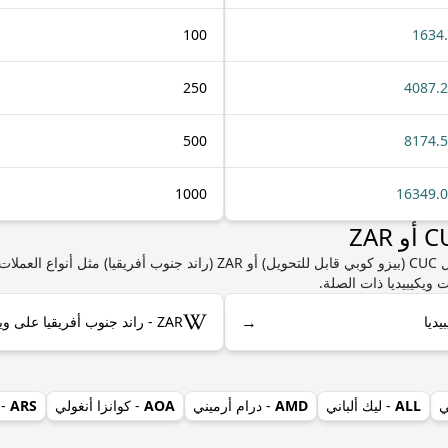
100
1634
250
4087.
500
8174.
1000
16349.
إذا كنت مهتمًا بمعرفة المزيد من المعلومات حول CUC (بيزو كوبي قابل للتحويل) 
 ويكيبيديا ذات الصلة.
→
ZAR - راند جنوب أفريقيا على ويكيبيديا
ي
ALL
- ليك ألباني
AMD
- درام أرميني
AOA
- كوانزا أنغولي
ARS
- 