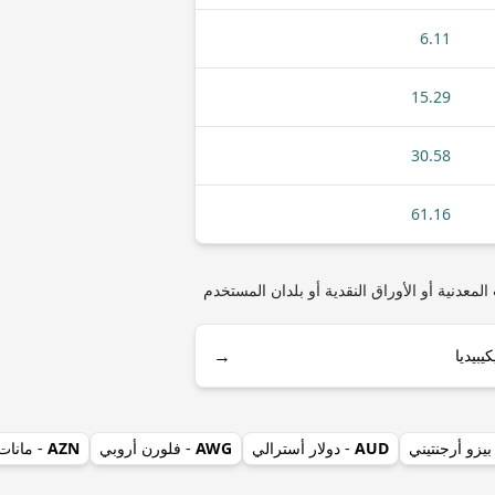
6.11
15.29
30.58
61.16
أو ZAR (راند جنوب أفريقيا) مثل أنواع العملات المعدنية أو الأوراق النقدية أو بلدان المستخدم
→
بيزو أرجنتيني
AUD
- دولار أسترالي
AWG
- فلورن أروبي
AZN
- مانات