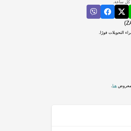
 كل ساعة.
باشر من بيزو كوبي قابل للتحويل (CUC) إلى راند جنوب أفريقيا (ZAR) لإجراء التحويلات فورًا.
المعروض
هنا
.