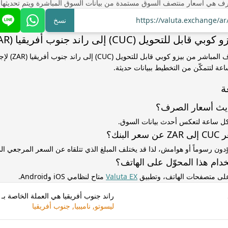
ف هي أسعار منتصف السوق مستمدة من بيانات السوق المباشرة ويتم تحديثها
https://valuta.exchange/a
نسخ
للتحويل (CUC) إلى راند جنوب أفريقيا (ZAR)
استخدم سعر الصرف الم
ساعة لتتمكّن من التخطيط ببيانات حديثة.
ة
ديث أسعار الصرف؟
كل ساعة لتعكس أحدث بيانات السوق.
لبنك؟
ّدون رسوماً أو هوامش، لذا قد يختلف المبلغ الذي تتلقاه عن السعر المرجعي 
دام هذا المحوّل على الهاتف؟
 على متصفحات الهاتف، وتطبيق
Valuta EX
متاح لنظامي iOS وAndroid.
راند جنوب أفريقيا هي العملة الخاصة بـ
ليسوتو, ناميبيا, جنوب أفريقيا