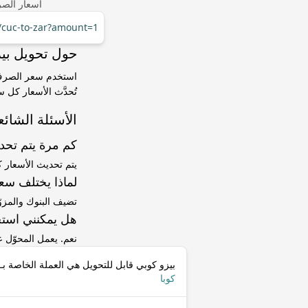
أسعار الصر
r/cuc-to-zar?amount=1
حول تحويل بيزو كوبي قابل 
تُحدَّث الأسعار كل 
الأسئلة الشائع
كم مرة يتم تح
يتم تحديث الأسعار 
لماذا يختلف سعر CUC إلى ZAR عن سعر ا
تضيف البنوك والمزو
هل يمكنني استخ
نعم. يعمل المحوّل
بيزو كوبي قابل للتحويل هي العملة الخاصة بـ
كوبا