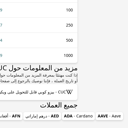
.9
100
27
250
54
500
09
1000
مزيد من المعلومات حول CUC أو ZAR
أو تاريخ العملة ، فإننا نوصيك بالرجوع إلى صفحات
CUC - بيزو كوبي قابل للتحويل على ويكيبيديا
جميع العملات
- Aave
AAVE
- Cardano
ADA
AED
- درهم إماراتي
AFN
- أفغان