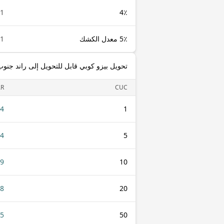
1 CUC
4٪
5٪ معدل الكشك
1 CUC
تحويل بيزو كوبي قابل للتحويل إلى راند جنوب 
AR
CUC
34
1
74
5
49
10
98
20
45
50