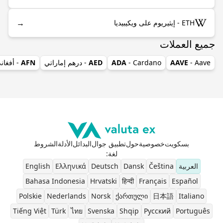
→
ETH - إيثيريوم على ويكيبيديا
جميع العملات
- Aave
AAVE
- Cardano
ADA
AED
- درهم إماراتي
AFN
- أفغان
بسكويت
خصوصية
حول
تطبيق جوال
البدائل
الأدلة
الشروط
لغة
:
العربية
Čeština
Dansk
Deutsch
Ελληνικά
English
Bahasa Indonesia
Hrvatski
हिन्दी
Français
Español
Polskie
Nederlands
Norsk
ქართული
日本語
Italiano
Tiếng Việt
Türk
ไทย
Svenska
Shqip
Pусский
Português