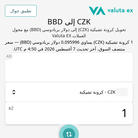
تطبيق جوال
CZK إلى BBD
تحويل كرونة تشيكية (CZK) إلى دولار بربادوسي (BBD) مع محول
العملات Valuta EX
1
كرونة تشيكية
(
CZK
) يساوي
0.095996
دولار بربادوسي
(
BBD
) — سعر
منتصف السوق، آخر تحديث
7 أغسطس 2026 في 4:50 م UTC
.
CZK - كرونة تشيكية
Kč