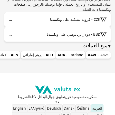
بلدان المستخدم أو تاريخ العملة ، فإننا نوصيك بالرجوع إلى صفحات
ويكيبيديا ذات الصلة.
→
CZK - كرونة تشيكية على ويكيبيديا
→
BBD - دولار بربادوسي على ويكيبيديا
جميع العملات
- Aave
AAVE
- Cardano
ADA
AED
- درهم إماراتي
AFN
- أفغان
بسكويت
خصوصية
حول
تطبيق جوال
البدائل
الأدلة
الشروط
لغة
:
العربية
Čeština
Dansk
Deutsch
Ελληνικά
English