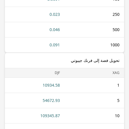
0.023
250
0.046
500
0.091
1000
تحويل فضة إلى فرنك جيبوتي
DJF
XAG
10934.58
1
54672.93
5
109345.87
10