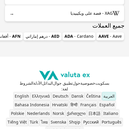
→
XAG - فضة على ويكيبيديا
جميع العملات
- Aave
AAVE
- Cardano
ADA
AED
- درهم إماراتي
AFN
- أفغان
بسكويت
خصوصية
حول
تطبيق جوال
البدائل
الأدلة
الشروط
لغة
:
العربية
Čeština
Dansk
Deutsch
Ελληνικά
English
Bahasa Indonesia
Hrvatski
हिन्दी
Français
Español
Polskie
Nederlands
Norsk
ქართული
日本語
Italiano
Tiếng Việt
Türk
ไทย
Svenska
Shqip
Pусский
Português