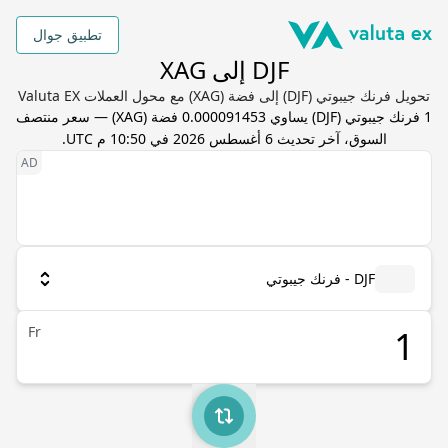
تطبيق جوال
DJF إلى XAG
تحويل فرنك جيبوتي (DJF) إلى فضة (XAG) مع محول العملات Valuta EX
1
فرنك جيبوتي
(
DJF
) يساوي
0.000091453
فضة
(
XAG
) — سعر منتصف
السوق، آخر تحديث
6 أغسطس 2026 في 10:50 م UTC
.
DJF - فرنك جيبوتي
Fr