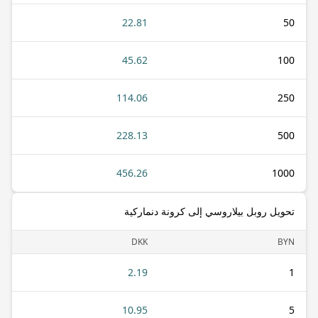
22.81
50
45.62
100
114.06
250
228.13
500
456.26
1000
تحويل روبل بيلاروسي إلى كرونة دنماركية
DKK
BYN
2.19
1
10.95
5