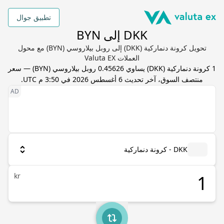
تطبيق جوال
DKK إلى BYN
تحويل كرونة دنماركية (DKK) إلى روبل بيلاروسي (BYN) مع محول
العملات Valuta EX
1
كرونة دنماركية
(
DKK
) يساوي
0.45626
روبل بيلاروسي
(
BYN
) — سعر
منتصف السوق، آخر تحديث
6 أغسطس 2026 في 3:50 م UTC
.
DKK - كرونة دنماركية
kr