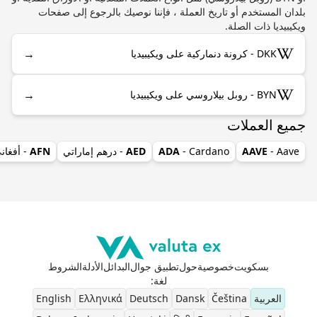
بلدان المستخدم أو تاريخ العملة ، فإننا نوصيك بالرجوع إلى صفحات
ويكيبيديا ذات الصلة.
→
DKK - كرونة دنماركية على ويكيبيديا
→
BYN - روبل بيلاروسي على ويكيبيديا
جميع العملات
- Aave
AAVE
- Cardano
ADA
AED
- درهم إماراتي
AFN
- أفغان
بسكويت
خصوصية
حول
تطبيق جوال
البدائل
الأدلة
الشروط
لغة
:
العربية
Čeština
Dansk
Deutsch
Ελληνικά
English