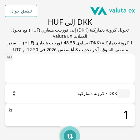
تطبيق جوال
DKK إلى HUF
تحويل كرونة دنماركية (DKK) إلى فورينت هنغاري (HUF) مع محول
العملات Valuta EX
1
كرونة دنماركية
(
DKK
) يساوي
48.55
فورينت هنغاري
(
HUF
) — سعر
منتصف السوق، آخر تحديث
8 أغسطس 2026 في 12:50 م UTC
.
DKK - كرونة دنماركية
kr