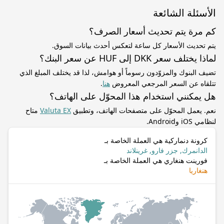
الأسئلة الشائعة
كم مرة يتم تحديث أسعار الصرف؟
يتم تحديث الأسعار كل ساعة لتعكس أحدث بيانات السوق.
لماذا يختلف سعر DKK إلى HUF عن سعر البنك؟
تضيف البنوك والمزوّدون رسوماً أو هوامش، لذا قد يختلف المبلغ الذي
تتلقاه عن السعر المرجعي المعروض
هنا
.
هل يمكنني استخدام هذا المحوّل على الهاتف؟
نعم. يعمل المحوّل على متصفحات الهاتف، وتطبيق
Valuta EX
متاح
لنظامي iOS وAndroid.
كرونة دنماركية هي العملة الخاصة بـ
الدانمرك, جزر فارو, غرينلاند
فورينت هنغاري هي العملة الخاصة بـ
هنغاريا