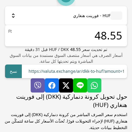
HUF - فورينت هنغاري
Ft
تم تحديث سعر
48.55
DKK
/
HUF
قبل
31
دقيقة
أسعار الصرف هي أسعار منتصف السوق مستمدة من بيانات السوق
المباشرة ويتم تحديثها كل ساعة.
https://valuta.exchange/ar/dkk-to-huf?amount=1
نسخ
حول تحويل كرونة دنماركية (DKK) إلى فورينت
هنغاري (HUF)
استخدم سعر الصرف المباشر من كرونة دنماركية (DKK) إلى فورينت
هنغاري (HUF) لإجراء التحويلات فورًا. تُحدَّث الأسعار كل ساعة لتتمكّن من
التخطيط ببيانات حديثة.