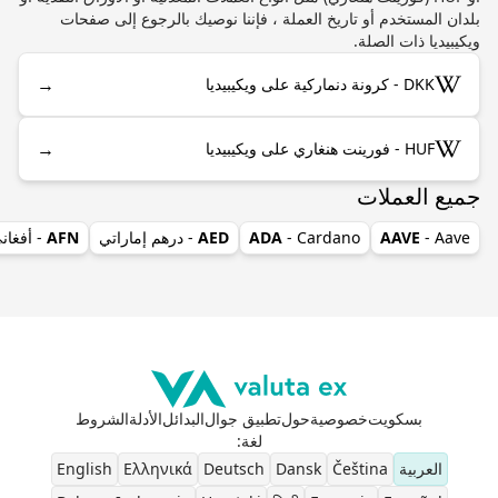
بلدان المستخدم أو تاريخ العملة ، فإننا نوصيك بالرجوع إلى صفحات
ويكيبيديا ذات الصلة.
→
DKK - كرونة دنماركية على ويكيبيديا
→
HUF - فورينت هنغاري على ويكيبيديا
جميع العملات
- Aave
AAVE
- Cardano
ADA
AED
- درهم إماراتي
AFN
- أفغان
بسكويت
خصوصية
حول
تطبيق جوال
البدائل
الأدلة
الشروط
لغة
:
العربية
Čeština
Dansk
Deutsch
Ελληνικά
English