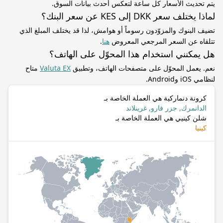
يتم تحديث الأسعار كل ساعة لتعكس أحدث بيانات السوق.
لماذا يختلف سعر DKK إلى KES عن سعر البنك؟
تضيف البنوك والمزوّدون رسوماً أو هوامش، لذا قد يختلف المبلغ الذي
تتلقاه عن السعر المرجعي المعروض
هنا
.
هل يمكنني استخدام هذا المحوّل على الهاتف؟
نعم. يعمل المحوّل على متصفحات الهاتف، وتطبيق
Valuta EX
متاح
لنظامي iOS وAndroid.
كرونة دنماركية هي العملة الخاصة بـ
الدانمرك, جزر فارو, غرينلاند
شلن كينيي هي العملة الخاصة بـ
كينيا