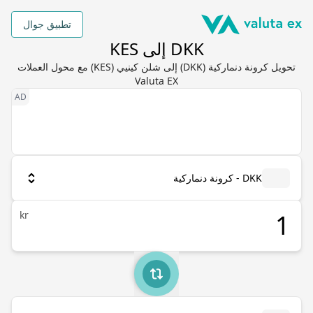
تطبيق جوال
DKK إلى KES
تحويل كرونة دنماركية (DKK) إلى شلن كينيي (KES) مع محول العملات
Valuta EX
DKK - كرونة دنماركية
kr