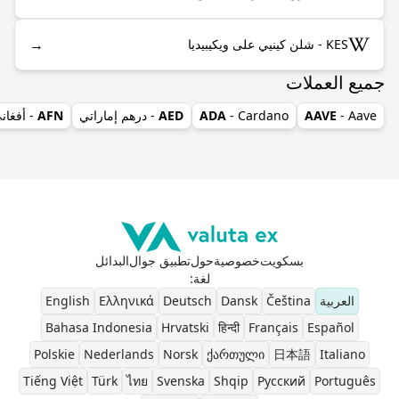
→
KES - شلن كينيي على ويكيبيديا
جميع العملات
- Aave
AAVE
- Cardano
ADA
AED
- درهم إماراتي
AFN
- أفغان
بسكويت
خصوصية
حول
تطبيق جوال
البدائل
لغة
:
العربية
Čeština
Dansk
Deutsch
Ελληνικά
English
Bahasa Indonesia
Hrvatski
हिन्दी
Français
Español
Polskie
Nederlands
Norsk
ქართული
日本語
Italiano
Tiếng Việt
Türk
ไทย
Svenska
Shqip
Pусский
Português