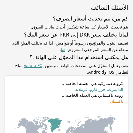
الأسئلة الشائعة
كم مرة يتم تحديث أسعار الصرف؟
يتم تحديث الأسعار كل ساعة لتعكس أحدث بيانات السوق.
لماذا يختلف سعر DKK إلى PKR عن سعر البنك؟
تضيف البنوك والمزوّدون رسوماً أو هوامش، لذا قد يختلف المبلغ الذي
تتلقاه عن السعر المرجعي المعروض
هنا
.
هل يمكنني استخدام هذا المحوّل على الهاتف؟
نعم. يعمل المحوّل على متصفحات الهاتف، وتطبيق
Valuta EX
متاح
لنظامي iOS وAndroid.
كرونة دنماركية هي العملة الخاصة بـ
الدانمرك, جزر فارو, غرينلاند
روبية باكستاني هي العملة الخاصة بـ
باكستان