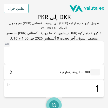
تطبيق جوال
DKK إلى PKR
تحويل كرونة دنماركية (DKK) إلى روبية باكستاني (PKR) مع محول
العملات Valuta EX
1
كرونة دنماركية
(
DKK
) يساوي
42.79
روبية باكستاني
(
PKR
) — سعر
منتصف السوق، آخر تحديث
9 أغسطس 2026 في 1:50 م UTC
.
DKK - كرونة دنماركية
kr