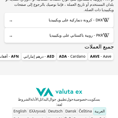
بلدان المستخدم أو تاريخ العملة ، فإننا نوصيك بالرجوع إلى صفحات
ويكيبيديا ذات الصلة.
→
DKK - كرونة دنماركية على ويكيبيديا
→
PKR - روبية باكستاني على ويكيبيديا
جميع العملات
- Aave
AAVE
- Cardano
ADA
AED
- درهم إماراتي
AFN
- أفغان
بسكويت
خصوصية
حول
تطبيق جوال
البدائل
الأدلة
الشروط
لغة
:
العربية
Čeština
Dansk
Deutsch
Ελληνικά
English