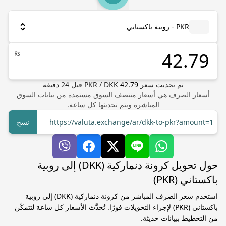
PKR - روبية باكستاني
₨
تم تحديث سعر
42.79
DKK
/
PKR
قبل
24
دقيقة
أسعار الصرف هي أسعار منتصف السوق مستمدة من بيانات السوق
المباشرة ويتم تحديثها كل ساعة.
https://valuta.exchange/ar/dkk-to-pkr?amount=1
نسخ
حول تحويل كرونة دنماركية (DKK) إلى روبية
باكستاني (PKR)
استخدم سعر الصرف المباشر من كرونة دنماركية (DKK) إلى روبية
باكستاني (PKR) لإجراء التحويلات فورًا. تُحدَّث الأسعار كل ساعة لتتمكّن
من التخطيط ببيانات حديثة.