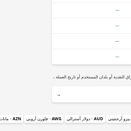
—
—
—
—
XMR (Monero) مثل أنواع العملات المعدنية أو الأوراق النقدية أو بلدان المستخدم أو تاريخ العملة ،
→
بيزو أرجنتيني
AUD
- دولار أسترالي
AWG
- فلورن أروبي
AZN
- مانات