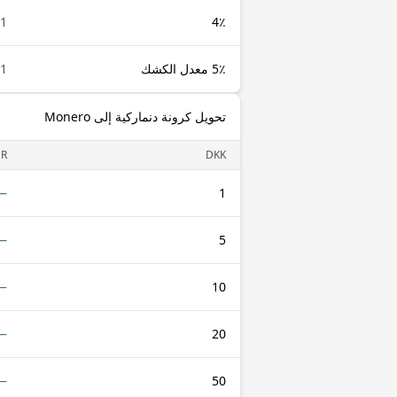
1 DKK
4٪
5٪ معدل الكشك
1 DKK
تحويل كرونة دنماركية إلى Monero
R
DKK
—
1
—
5
—
10
—
20
—
50