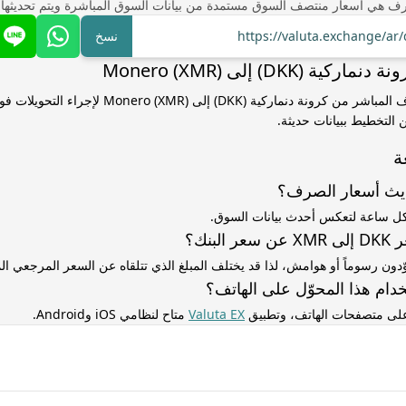
ف هي أسعار منتصف السوق مستمدة من بيانات السوق المباشرة ويتم تحديثها
https://valuta.exchange/ar
نسخ
ة (DKK) إلى Monero (XMR)
استخدم سعر الصرف المباشر من كرونة دنماركية (DKK) إلى (XMR
التخطيط ببيانات حديثة.
ة
ديث أسعار الصرف؟
كل ساعة لتعكس أحدث بيانات السوق.
لبنك؟
ّدون رسوماً أو هوامش، لذا قد يختلف المبلغ الذي تتلقاه عن السعر المرجعي 
دام هذا المحوّل على الهاتف؟
 على متصفحات الهاتف، وتطبيق
Valuta EX
متاح لنظامي iOS وAndroid.