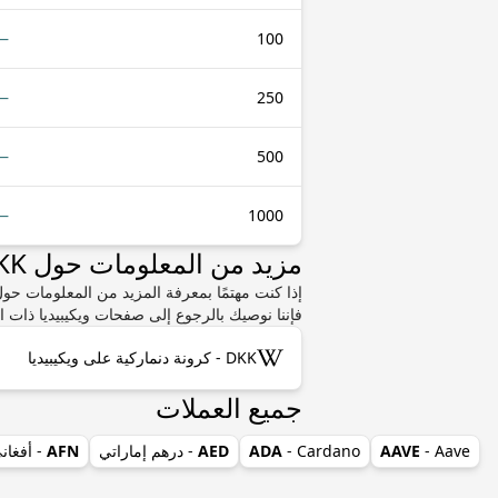
—
100
—
250
—
500
—
1000
مزيد من المعلومات حول DKK أو XMR
فإننا نوصيك بالرجوع إلى صفحات ويكيبيديا ذات ا
DKK - كرونة دنماركية على ويكيبيديا
جميع العملات
- Aave
AAVE
- Cardano
ADA
AED
- درهم إماراتي
AFN
- أفغان