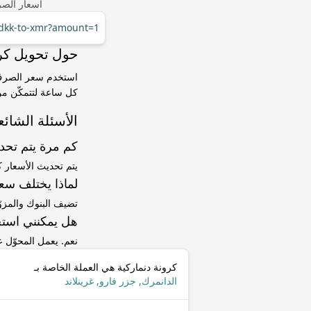
أسعار الصر
/dkk-to-xmr?amount=1
حول تحويل كرونة دنماركي
كل ساعة لتتمكّن من 
الأسئلة الشائع
كم مرة يتم تح
يتم تحديث الأسعار 
لماذا يختلف سعر DKK إلى XMR عن سعر ا
تضيف البنوك والمزو
هل يمكنني استخ
نعم. يعمل المحوّل
كرونة دنماركية هي العملة الخاصة بـ
الدانمرك, جزر فارو, غرينلاند