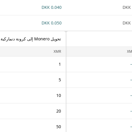
0.040 DKK
0.050 DKK
تحويل Monero إلى كرونة دنماركية
XMR
XM
1
5
10
20
50