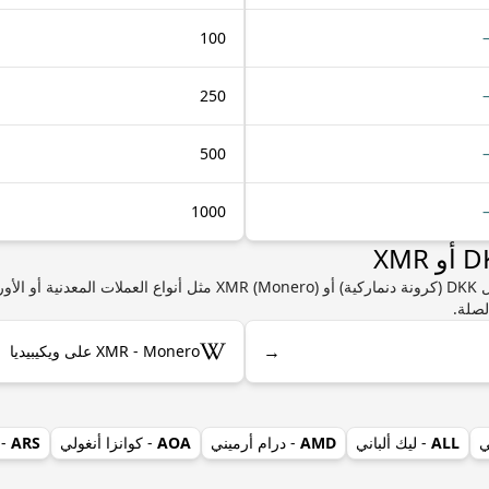
100
250
500
1000
إذا كنت مهتمًا بمعرفة المزيد من المعلومات حول DKK (كرونة دنماركية) أو 
لصلة.
→
XMR - Monero على ويكيبيديا
ي
ALL
- ليك ألباني
AMD
- درام أرميني
AOA
- كوانزا أنغولي
ARS
- 