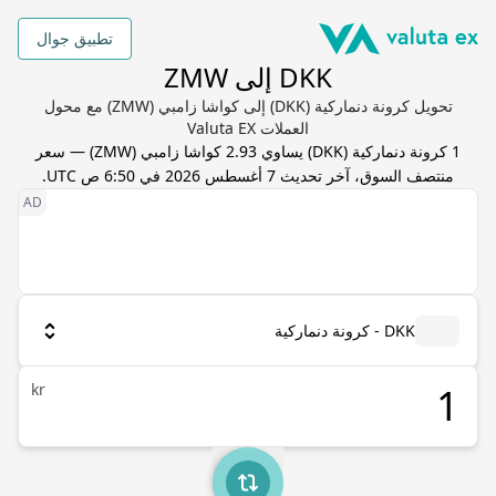
تطبيق جوال
DKK إلى ZMW
تحويل كرونة دنماركية (DKK) إلى كواشا زامبي (ZMW) مع محول
العملات Valuta EX
1
كرونة دنماركية
(
DKK
) يساوي
2.93
كواشا زامبي
(
ZMW
) — سعر
منتصف السوق، آخر تحديث
7 أغسطس 2026 في 6:50 ص UTC
.
DKK - كرونة دنماركية
kr