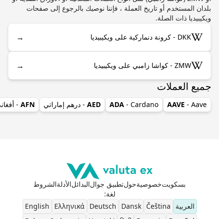
بلدان المستخدم أو تاريخ العملة ، فإننا نوصيك بالرجوع إلى صفحات
ويكيبيديا ذات الصلة.
→
DKK - كرونة دنماركية على ويكيبيديا
→
ZMW - كواشا زامبي على ويكيبيديا
جميع العملات
- Aave
AAVE
- Cardano
ADA
AED
- درهم إماراتي
AFN
- أفغان
بسكويت
خصوصية
حول
تطبيق جوال
البدائل
الأدلة
الشروط
لغة
:
العربية
Čeština
Dansk
Deutsch
Ελληνικά
English