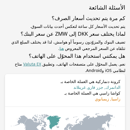
الأسئلة الشائعة
كم مرة يتم تحديث أسعار الصرف؟
يتم تحديث الأسعار كل ساعة لتعكس أحدث بيانات السوق.
لماذا يختلف سعر DKK إلى ZMW عن سعر البنك؟
تضيف البنوك والمزوّدون رسوماً أو هوامش، لذا قد يختلف المبلغ الذي
تتلقاه عن السعر المرجعي المعروض
هنا
.
هل يمكنني استخدام هذا المحوّل على الهاتف؟
نعم. يعمل المحوّل على متصفحات الهاتف، وتطبيق
Valuta EX
متاح
لنظامي iOS وAndroid.
كرونة دنماركية هي العملة الخاصة بـ
الدانمرك, جزر فارو, غرينلاند
كواشا زامبي هي العملة الخاصة بـ
زامبيا, زيمبابوي